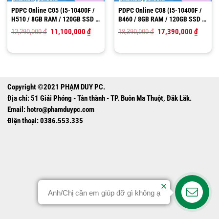
PDPC Online C05 (I5-10400F /
PDPC Online C08 (I5-10400F /
H510 / 8GB RAM / 120GB SSD /
B460 / 8GB RAM / 120GB SSD /
VGA GTX 1050TI)
VGA GTX 1660TI)
Giá
Giá
Giá
Giá
12,290,000
₫
11,100,000
₫
18,390,000
₫
17,390,000
₫
gốc
hiện
gốc
hiện
là:
tại
là:
tại
12,290,000 ₫.
là:
18,390,000 ₫.
là:
11,100,000 ₫.
17,390,
Copyright ©2021 PHẠM DUY PC.
Địa chỉ: 51 Giải Phóng - Tân thành - TP. Buôn Ma Thuột, Đắk Lắk.
Email:
hotro@phamduypc.com
Điện thoại: 0386.553.335
Anh/Chị cần em giúp đỡ gì không ạ