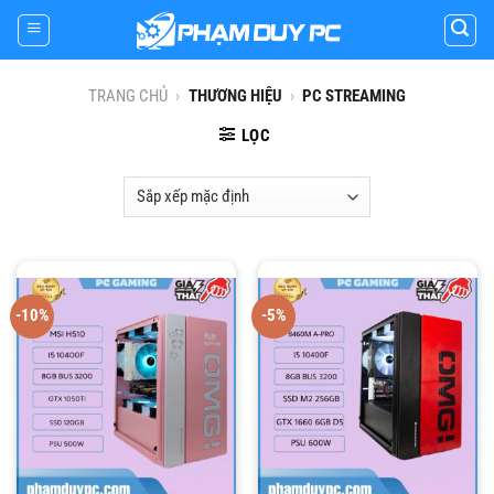
Skip
to
content
TRANG CHỦ
›
THƯƠNG HIỆU
›
PC STREAMING
LỌC
-10%
-5%