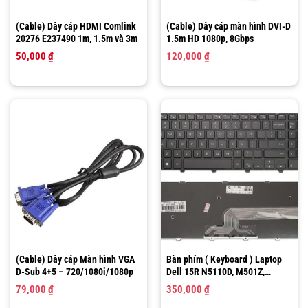
(Cable) Dây cáp HDMI Comlink
(Cable) Dây cáp màn hình DVI-D
20276 E237490 1m, 1.5m và 3m
1.5m HD 1080p, 8Gbps
50,000
₫
120,000
₫
(Cable) Dây cáp Màn hình VGA
Bàn phím ( Keyboard ) Laptop
D-Sub 4+5 – 720/1080i/1080p
Dell 15R N5110D, M501Z,
M5110, M511R, 15RD-2528,
79,000
₫
350,000
₫
15RD-2728, 15RD-2428