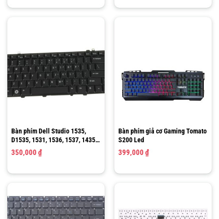
Bàn phím Dell Studio 1535,
Bàn phím giả cơ Gaming Tomato
D1535, 1531, 1536, 1537, 1435,
S200 Led
1555, PP39L, PP24L |
350,000
₫
399,000
₫
DLKEY098B-US, DLKEY098BB-
US