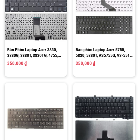
Bàn Phím Laptop Acer 3830,
Bàn phím Laptop Acer 5755,
3830G, 3830T, 3830TG, 4755,
5830, 5830T, AS5755G, V3-551,
4755G, 4830, 4830G, 4830T,
V3-571, V3-731, V3-771, ES1-
350,000
₫
350,000
₫
4830TG
571, Gateway NV55