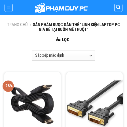
Skip
to
content
TRANG CHỦ
›
SẢN PHẨM ĐƯỢC GẮN THẺ “LINH KIỆN LAPTOP PC
GIÁ RẺ TẠI BUÔN MÊ THUỘT”
LỌC
-28%