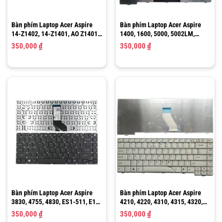
Bàn phím Laptop Acer Aspire
Bàn phím Laptop Acer Aspire
14-Z1402, 14-Z1401, AO Z1401-
1400, 1600, 5000, 5002LM,
C2XW, 14 Z1401- C283 , Z1401-
5040, 5600, Extensa, 2300, 2600,
350,000
₫
350,000
₫
C7EK
3000
Bàn phím Laptop Acer Aspire
Bàn phím Laptop Acer Aspire
3830, 4755, 4830, ES1-511, E1-
4210, 4220, 4310, 4315, 4320,
470, E1-432, V3-431, V3-472,
4510, 4520, 4520G, 4710, 4720,
350,000
₫
350,000
₫
V3-471, E1-430P
4910, 4920