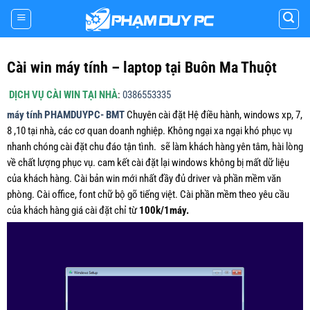
Skip
to
content
Cài win máy tính – laptop tại Buôn Ma Thuột
DỊCH VỤ CÀI WIN TẠI NHÀ
:
0386553335
máy tính PHAMDUYPC- BMT
Chuyên cài đặt Hệ điều hành, windows xp, 7,
8 ,10 tại nhà, các cơ quan doanh nghiệp. Không ngại xa ngại khó phục vụ
nhanh chóng cài đặt chu đáo tận tình. sẽ làm khách hàng yên tâm, hài lòng
về chất lượng phục vụ. cam kết cài đặt lại windows không bị mất dữ liệu
của khách hàng. Cài bản win mới nhất đầy đủ driver và phần mềm văn
phòng. Cài office, font chữ bộ gõ tiếng việt. Cài phần mềm theo yêu cầu
của khách hàng giá cài đặt chỉ từ
100k/1máy.