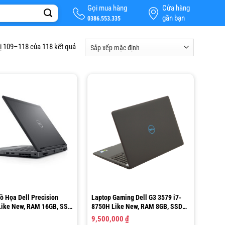
Gọi mua hàng
Cửa hàng
gần bạn
0386.553.335
hị 109–118 của 118 kết quả
ồ Họa Dell Precision
Laptop Gaming Dell G3 3579 i7-
Like New, RAM 16GB, SSD
8750H Like New, RAM 8GB, SSD
240GB, 15.6”FHD
9,500,000
₫