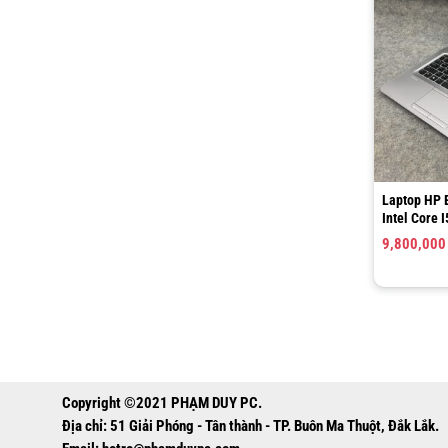
Laptop HP 
Intel Core 
/ SSD 256GB
9,800,00
520 / LCD 
Copyright ©2021 PHẠM DUY PC.
Địa chỉ: 51 Giải Phóng - Tân thành - TP. Buôn Ma Thuột, Đắk Lắk.