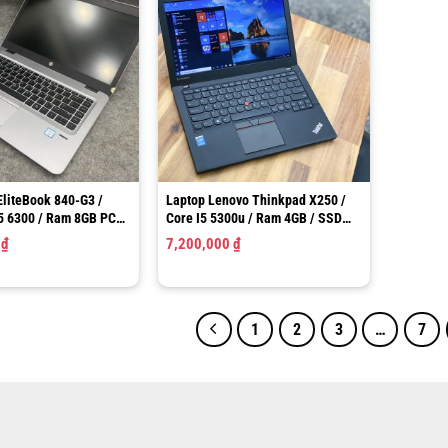
EliteBook 840-G3 /
Laptop Lenovo Thinkpad X250 /
I5 6300 / Ram 8GB PC4
Core I5 5300u / Ram 4GB / SSD
 / Intel HD Graphics
128GB / HD Graphics 5500 / LCD
0
₫
7,200,000
₫
14″FHD
12.5″ HD
1
2
3
…
7