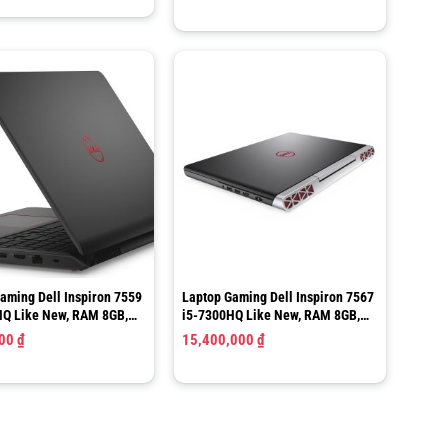
aming Dell Inspiron 7559
Laptop Gaming Dell Inspiron 7567
HQ Like New, RAM 8GB,
i5-7300HQ Like New, RAM 8GB,
, 15.6”FHD
15.6 inch
000
₫
15,400,000
₫