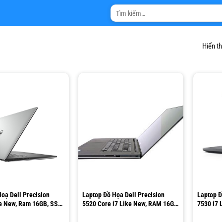
Tìm
kiếm:
Hiển t
oạ Dell Precision
Laptop Đồ Họa Dell Precision
Laptop Đ
ke New, Ram 16GB, SSD
5520 Core i7 Like New, RAM 16GB,
7530 i7 
FHD
SSD 512GB, 15.6″ Full HD
512GB