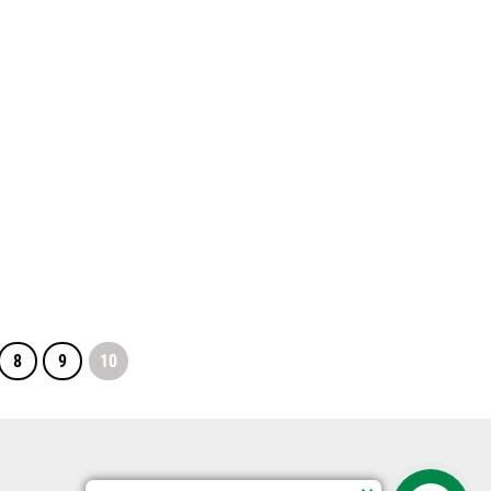
8
9
10