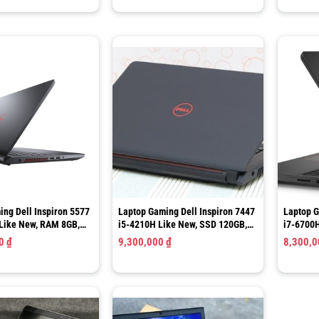
ing Dell Inspiron 5577
Laptop Gaming Dell Inspiron 7447
Laptop G
Like New, RAM 8GB,
i5-4210H Like New, SSD 120GB,
i7-6700
,15.6”FHD
RAM 8GB DDR3L
HDD 1TB
00
₫
9,300,000
₫
8,300,