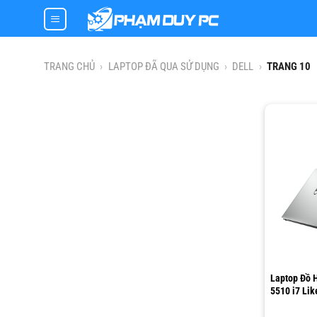
Skip
to
content
TRANG CHỦ
›
LAPTOP ĐÃ QUA SỬ DỤNG
›
DELL
›
TRANG 10
Laptop Đồ H
5510 i7 Li
512, 15.6″ 