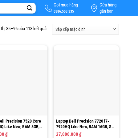
Gọi mua hàng
Cửa hàng
gần bạn
0386.553.335
 thị 85–96 của 118 kết quả
ell Precision 7520 Core
Laptop Dell Precision 7720 i7-
HQ Like New, RAM 8GB,
7920HQ Like New, RAM 16GB, SSD
GB, VGA M1200
512GB, 17.3”FHD
000
₫
27,000,000
₫