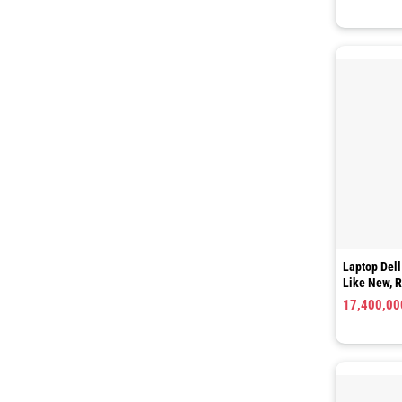
Laptop Dell
Like New, 
15.6 inch 
17,400,0