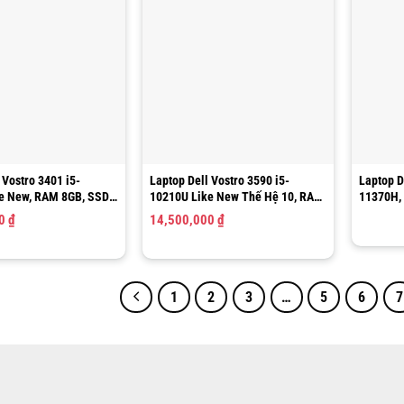
 Vostro 3401 i5-
Laptop Dell Vostro 3590 i5-
Laptop D
e New, RAM 8GB, SSD
10210U Like New Thế Hệ 10, RAM
11370H,
 FHD
4GB, HDD 1TB
14″ FHD
00
₫
14,500,000
₫
1
2
3
…
5
6
7