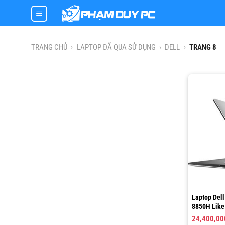
Skip
to
content
TRANG CHỦ
›
LAPTOP ĐÃ QUA SỬ DỤNG
›
DELL
›
TRANG 8
Laptop Dell
8850H Like
512GB, 15.
24,400,0