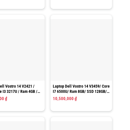
ell Vostro 14 V2421 /
Laptop Dell Vostro 14 V3459/ Core
re I3 3217U / Ram 4GB /
I7 6500U/ Ram 8GB/ SSD 128GB/
B / HD Graphics 4000 /
Graphics 520 – R5 M315 2GB/ LCD
000
₫
10,500,000
₫
0″ HD
14.0″ HD