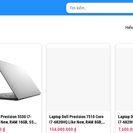
Tìm
kiếm:
Hiển
 Precision 5530 i7-
Laptop Dell Precision 7510 Core
Laptop D
 New, RAM 16GB, SSD
i7-6820HQ Like New, RAM 8GB,
i7-6820
6” FHD
SSD 256GB, 15.6″FHD
SSD 256
00
₫
154,000,000
₫
7,600,