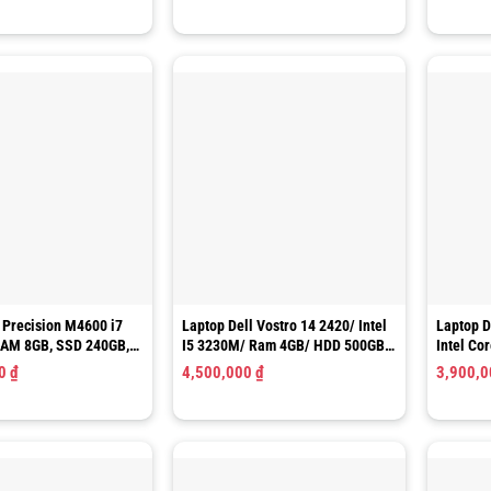
 Precision M4600 i7
Laptop Dell Vostro 14 2420/ Intel
Laptop D
RAM 8GB, SSD 240GB,
I5 3230M/ Ram 4GB/ HDD 500GB/
Intel Co
FHD
HD Graphics 4000/ LCD 14.0″ HD
HDD 320G
00
₫
4,500,000
₫
3,900,
LCD 14.