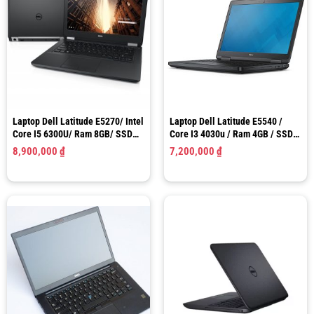
Laptop Dell Latitude E5270/ Intel
Laptop Dell Latitude E5540 /
Core I5 6300U/ Ram 8GB/ SSD
Core I3 4030u / Ram 4GB / SSD
256GB/ HD Graphics 520/ LCD
128GB / HD Graphics 4400/ LCD
8,900,000
₫
7,200,000
₫
12.5″ HD
15.6″ HD