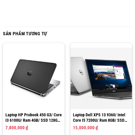
SẢN PHẨM TƯƠNG TỰ
Laptop HP Probook 450 G3/ Core
Laptop Dell XPS 13 9360/ Intel
I3 6100U/ Ram 4GB/ SSD 128GB/
Core I5 7200U/ Ram 8GB/ SSD
Intel HD Graphics 520/ LCD 15.6″
256GB/ HD Graphics 620/ LCD
7,800,000
₫
15,000,000
₫
HD
13.3″ FHD (Like New)