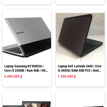
Laptop Samsung NT300E5A /
Laptop Dell Latitude 3440 | Core
Core I5 2430M / Ram 4GB / HDD
I3 4005U| RAM 4GB PC3 | Intel
320GB / HD Graphics 3000 / LCD
HD Graphics 4400 | SSD 120GB |
6,800,000
₫
7,200,000
₫
15.6″ HD
14.0″ HD