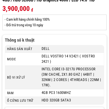
3,900,000
₫
- Cam kết hàng chính hãng 100%
- Đổi trả trong vòng 10 ngày
Thông số k thuật
DELL
HÃNG SẢN XUẤT
DELL VOSTRO 14 V2421 ( VOSTRO
MODE
2421 )
INTEL CORE I3-3217U PROCESSOR
(3M CACHE, 2X1.80 GHZ | 64BIT |
BỘ VI XỬ LÝ
32NM | 2 CORES | 4THREADS | 22NM |
17W).
4GB PC3 1600MHZ
RAM
HDD 320GB SATA3
Ổ CỨNG LƯU TRỮ