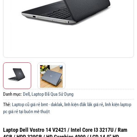
Danh mục:
Dell
,
Laptop Đã Qua Sử Dụng
Thẻ:
Laptop cũ giá rẻ bmt - daklak
,
linh kiện đắk lắk giá rẻ
,
linh kiện laptop
pc giá rẻ tại buôn mê thuột
Laptop Dell Vostro 14 V2421 / Intel Core I3 3217U / Ram
4GB / HDD 320GB / HD Graphics 4000 / LCD 14.0″ HD