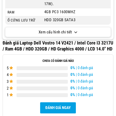
17W).
4GB PC3 1600MHZ
RAM
HDD 320GB SATA3
Ổ CỨNG LƯU TRỮ
Xem cấu hình chi tiết
Đánh giá Laptop Dell Vostro 14 V2421 / Intel Core I3 3217U
/ Ram 4GB / HDD 320GB / HD Graphics 4000 / LCD 14.0″ HD
CHƯA CÓ ĐÁNH GIÁ NÀO
0%
| 0 đánh giá
5
0%
| 0 đánh giá
4
0%
| 0 đánh giá
3
0%
| 0 đánh giá
2
0%
| 0 đánh giá
1
ĐÁNH GIÁ NGAY