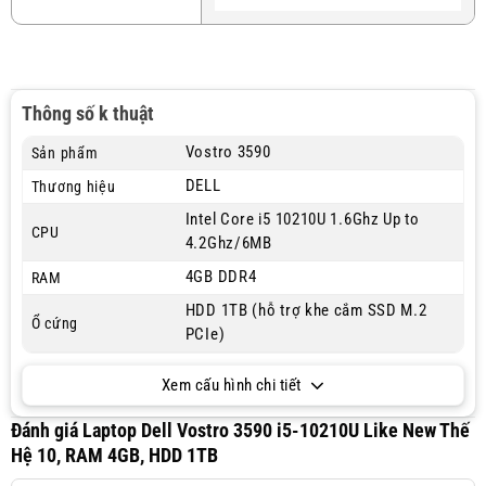
Thông số k thuật
Vostro 3590
Sản phẩm
DELL
Thương hiệu
Intel Core i5 10210U 1.6Ghz Up to
CPU
4.2Ghz/6MB
4GB DDR4
RAM
HDD 1TB (hỗ trợ khe cắm SSD M.2
Ổ cứng
PCIe)
Xem cấu hình chi tiết
Đánh giá Laptop Dell Vostro 3590 i5-10210U Like New Thế
Hệ 10, RAM 4GB, HDD 1TB