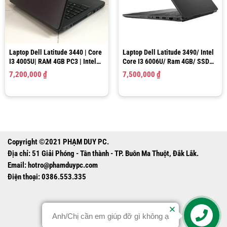
Laptop Dell Latitude 3440 | Core
Laptop Dell Latitude 3490/ Intel
I3 4005U| RAM 4GB PC3 | Intel
Core I3 6006U/ Ram 4GB/ SSD
HD Graphics 4400 | SSD 120GB |
128GB/ HD Graphics 520/ LCD
7,200,000
₫
7,500,000
₫
14.0″ HD
14.0″ HD
Copyright ©2021 PHẠM DUY PC.
Địa chỉ: 51 Giải Phóng - Tân thành - TP. Buôn Ma Thuột, Đắk Lắk.
Email:
hotro@phamduypc.com
Điện thoại: 0386.553.335
Anh/Chị cần em giúp đỡ gì không ạ
Contact