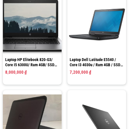
Laptop HP Elitebook 820-G3/
Laptop Dell Latitude E5540 /
Core I5 6300U/ Ram 4GB/ SSD
Core I3 4030u / Ram 4GB / SSD
128GB/ Intel HD Graphics 520/
128GB / HD Graphics 4400/ LCD
8,000,000
₫
7,200,000
₫
LCD 12.5″ HD
15.6″ HD