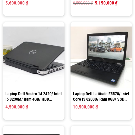
256GB/ Intel HD Graphics 520/
128GB/ HD Graphics 520/ LCD
Giá
Giá
5,600,000
₫
6,500,000
₫
5,150,000
₫
LCD 14″ FHD (Like New)
14.0″ HD
gốc
hiện
là:
tại
6,500,000 ₫.
là:
5,150,000 
Laptop Dell Vostro 14 2420/ Intel
Laptop Dell Latitude E5570/ Intel
I5 3230M/ Ram 4GB/ HDD
Core I5 6200U/ Ram 8GB/ SSD
500GB/ HD Graphics 4000/ LCD
256GB/ HD Graphics 520/ LCD
4,500,000
₫
10,500,000
₫
14.0″ HD
15.6″ HD