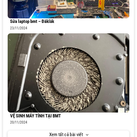
Sửa laptop bmt – Đăklăk
23/11/2024
VỆ SINH MÁY TÍNH TẠI BMT
20/11/2024
Xem tất cả bài viết