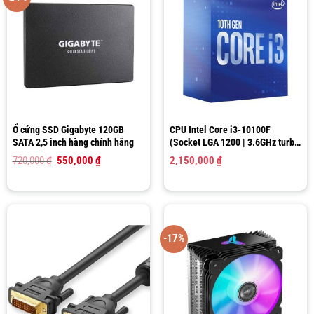
Ổ cứng SSD Gigabyte 120GB
CPU Intel Core i3-10100F
SATA 2,5 inch hàng chính hãng
(Socket LGA 1200 | 3.6GHz turbo
up to 4.3Ghz | 4 nhân 8 luồng |
Giá
Giá
720,000
₫
550,000
₫
2,150,000
₫
6MB Cache)
gốc
hiện
là:
tại
720,000 ₫.
là:
550,000 ₫.
-17%