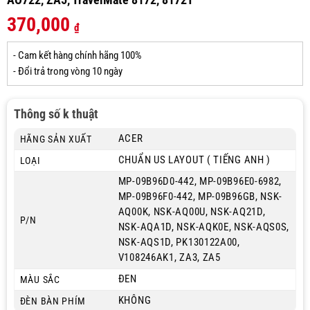
370,000
₫
- Cam kết hàng chính hãng 100%
- Đổi trả trong vòng 10 ngày
Thông số k thuật
ACER
HÃNG SẢN XUẤT
CHUẨN US LAYOUT ( TIẾNG ANH )
LOẠI
MP-09B96D0-442, MP-09B96E0-6982,
MP-09B96F0-442, MP-09B96GB, NSK-
AQ00K, NSK-AQ00U, NSK-AQ21D,
P/N
NSK-AQA1D, NSK-AQK0E, NSK-AQS0S,
NSK-AQS1D, PK130122A00,
V108246AK1, ZA3, ZA5
ĐEN
MÀU SẮC
KHÔNG
ĐÈN BÀN PHÍM