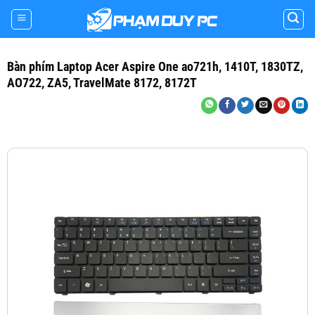
Skip
to
content
Bàn phím Laptop Acer Aspire One ao721h, 1410T, 1830TZ,
AO722, ZA5, TravelMate 8172, 8172T