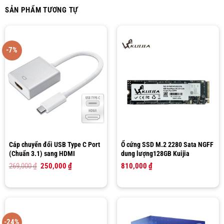
SẢN PHẨM TƯƠNG TỰ
-7%
Cáp chuyển đổi USB Type C Port
Ổ cứng SSD M.2 2280 Sata NGFF
(Chuẩn 3.1) sang HDMI
dung lượng128GB Kuijia
Giá
Giá
269,000
₫
250,000
₫
810,000
₫
gốc
hiện
là:
tại
269,000 ₫.
là:
250,000 ₫.
-24%