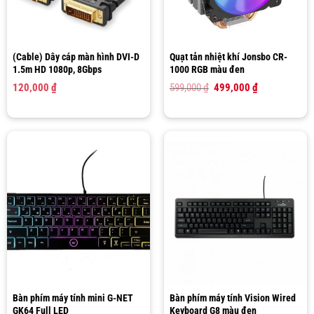
(Cable) Dây cáp màn hình DVI-D
Quạt tản nhiệt khí Jonsbo CR-
1.5m HD 1080p, 8Gbps
1000 RGB màu đen
Giá
Giá
120,000
₫
599,000
₫
499,000
₫
gốc
hiện
là:
tại
599,000 ₫.
là:
499,000 ₫.
Bàn phím máy tính mini G-NET
Bàn phím máy tính Vision Wired
GK64 Full LED
Keyboard G8 màu đen