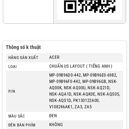
Thông số k thuật
ACER
HÃNG SẢN XUẤT
CHUẨN US LAYOUT ( TIẾNG ANH )
LOẠI
MP-09B96D0-442, MP-09B96E0-6982,
MP-09B96F0-442, MP-09B96GB, NSK-
AQ00K, NSK-AQ00U, NSK-AQ21D,
P/N
NSK-AQA1D, NSK-AQK0E, NSK-AQS0S,
NSK-AQS1D, PK130122A00,
V108246AK1, ZA3, ZA5
ĐEN
MÀU SẮC
KHÔNG
ĐÈN BÀN PHÍM