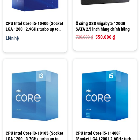
CPU Intel Core i5-10400 (Socket
Ổ cứng SSD Gigabyte 120GB
LGA 1200 | 2.9GHz turbo up to
SATA 2,5 inch hàng chính hãng
4.3GHz | 6 nhân 12 luồng | 12MB
Giá
Giá
720,000
₫
550,000
₫
Liên hệ
Cache)
gốc
hiện
là:
tại
720,000 ₫.
là:
550,000 ₫.
CPU Intel Core i3-10105 (Socket
CPU Intel Core i5-11400F
LGA 1200 | 3.7GHz turbo up to
(Socket LGA 1200 | 2.6GHz turbo