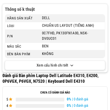
Thông số k thuật
DELL
HÃNG SẢN XUẤT
CHUẨN US LAYOUT (TIẾNG ANH)
LOẠI
0C7FHD, PK130FN1A00, NSK-
P/N
DV0UC01
ĐEN
MÀU SẮC
KHÔNG
ĐÈN BÀN PHÍM
Xem cấu hình chi tiết
Đánh giá Bàn phím Laptop Dell Latitude E4310, E4200,
0P6VGX, P6VGX, N7520 | Keyboard Dell E4310
CHƯA CÓ ĐÁNH GIÁ NÀO
0%
| 0 đánh giá
5
0%
| 0 đánh giá
4