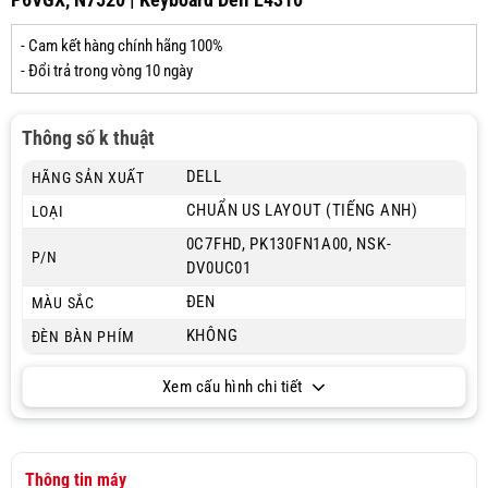
- Cam kết hàng chính hãng 100%
- Đổi trả trong vòng 10 ngày
Thông số k thuật
DELL
HÃNG SẢN XUẤT
CHUẨN US LAYOUT (TIẾNG ANH)
LOẠI
0C7FHD, PK130FN1A00, NSK-
P/N
DV0UC01
ĐEN
MÀU SẮC
KHÔNG
ĐÈN BÀN PHÍM
Xem cấu hình chi tiết
Thông tin máy