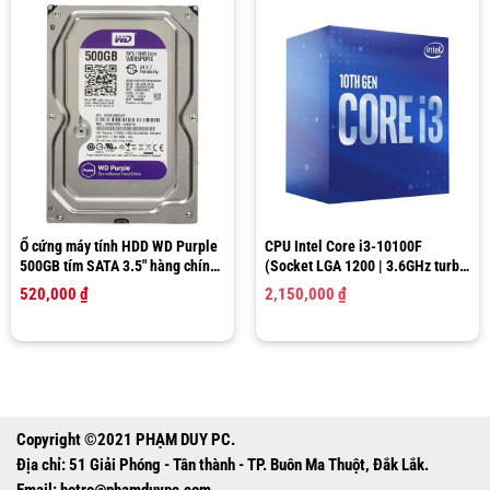
Ổ cứng máy tính HDD WD Purple
CPU Intel Core i3-10100F
500GB tím SATA 3.5″ hàng chính
(Socket LGA 1200 | 3.6GHz turbo
hãng Western Digital
up to 4.3Ghz | 4 nhân 8 luồng |
520,000
₫
2,150,000
₫
6MB Cache)
Copyright ©2021 PHẠM DUY PC.
Địa chỉ: 51 Giải Phóng - Tân thành - TP. Buôn Ma Thuột, Đắk Lắk.