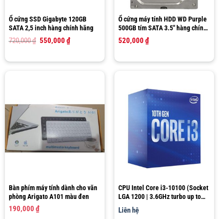
Ổ cứng SSD Gigabyte 120GB
Ổ cứng máy tính HDD WD Purple
SATA 2,5 inch hàng chính hãng
500GB tím SATA 3.5″ hàng chính
hãng Western Digital
Giá
Giá
720,000
₫
550,000
₫
520,000
₫
gốc
hiện
là:
tại
720,000 ₫.
là:
550,000 ₫.
Bàn phím máy tính dành cho văn
CPU Intel Core i3-10100 (Socket
phòng Arigato A101 màu đen
LGA 1200 | 3.6GHz turbo up to
4.3Ghz | 4 nhân 8 luồng | 6MB
190,000
₫
Liên hệ
Cache)