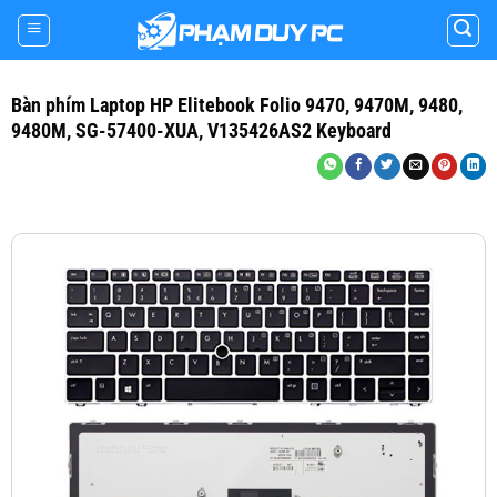
Skip
to
content
Bàn phím Laptop HP Elitebook Folio 9470, 9470M, 9480,
9480M, SG-57400-XUA, V135426AS2 Keyboard