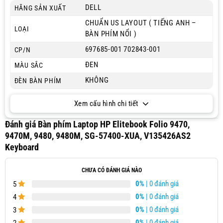
DELL
HÃNG SẢN XUẤT
CHUẨN US LAYOUT ( TIẾNG ANH –
LOẠI
BÀN PHÍM NỔI )
697685-001 702843-001
CP/N
ĐEN
MÀU SẮC
KHÔNG
ĐÈN BÀN PHÍM
Xem cấu hình chi tiết
Đánh giá Bàn phím Laptop HP Elitebook Folio 9470,
9470M, 9480, 9480M, SG-57400-XUA, V135426AS2
Keyboard
CHƯA CÓ ĐÁNH GIÁ NÀO
0%
| 0 đánh giá
5
0%
| 0 đánh giá
4
0%
| 0 đánh giá
3
0%
| 0 đánh giá