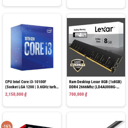
CPU Intel Core i3-10100F
Ram Desktop Lexar 8GB (1x8GB)
(Socket LGA 1200 | 3.6GHz turbo
DDR4 2666Mhz (LD4AU008G-
up to 4.3Ghz | 4 nhân 8 luồng |
R2666G)
2,150,000
₫
700,000
₫
6MB Cache)
-16%