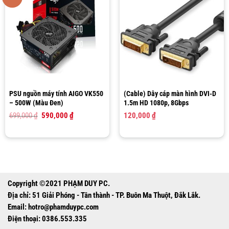
PSU nguồn máy tính AIGO VK550
(Cable) Dây cáp màn hình DVI-D
– 500W (Màu Đen)
1.5m HD 1080p, 8Gbps
Giá
Giá
699,000
₫
590,000
₫
120,000
₫
gốc
hiện
là:
tại
699,000 ₫.
là:
590,000 ₫.
Copyright ©2021 PHẠM DUY PC.
Địa chỉ: 51 Giải Phóng - Tân thành - TP. Buôn Ma Thuột, Đắk Lắk.
Email:
hotro@phamduypc.com
Điện thoại: 0386.553.335