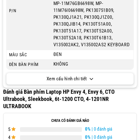
MP-11M76GB6698W, MP-
11M76I06698W, PK130751B09,
P/N
PK130QJ1A21, PK130QJ1Z00,
PK130QJIB14, PK130T51A00,
PK130T51A17, PK130T52A00,
PK130T52A18, PK130T61B13,
V135002AK2, V135002AS2 KEYBOARD
ĐEN
MÀU SẮC
KHÔNG
ĐÈN BÀN PHÍM
Xem cấu hình chi tiết
Đánh giá Bàn phím Laptop HP Envy 4, Envy 6, CTO
Ultrabook, Sleekbook, 6t-1200 CTO, 4-1201NR
ULTRABOOK
CHƯA CÓ ĐÁNH GIÁ NÀO
0%
| 0 đánh giá
5
0%
| 0 đánh giá
4