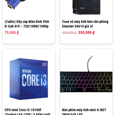
(Cable) Dây cáp Màn hình VGA
Case vỏ máy tính bàn văn phòng
D-Sub 4+5 – 720/1080i/1080p
Emaster E6614 giá rẻ
Giá
Giá
79,000
₫
369,000
₫
350,000
₫
gốc
hiện
là:
tại
369,000 ₫.
là:
350,000 ₫.
CPU Intel Core i3-10100F
Bàn phím máy tính mini G-NET
(Socket LGA 1200 | 3.6GHz turbo
GK64 Full LED