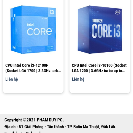
CPU Intel Core i3-12100F
CPU Intel Core i3-10100 (Socket
(Socket LGA 1700 | 3.3GHz turbo
LGA 1200 | 3.6GHz turbo up to
up to 4.3GHz | 4 nhân 8 luồng |
4.3Ghz | 4 nhân 8 luồng | 6MB
Liên hệ
Liên hệ
12MB Cache)
Cache)
Copyright ©2021 PHẠM DUY PC.
Địa chỉ: 51 Giải Phóng - Tân thành - TP. Buôn Ma Thuột, Đắk Lắk.