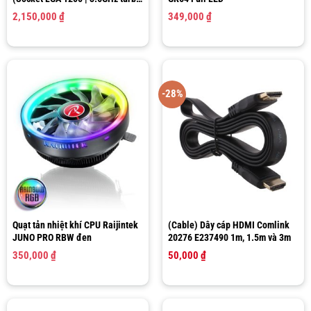
up to 4.3Ghz | 4 nhân 8 luồng |
2,150,000
₫
349,000
₫
6MB Cache)
-28%
Quạt tản nhiệt khí CPU Raijintek
(Cable) Dây cáp HDMI Comlink
JUNO PRO RBW đen
20276 E237490 1m, 1.5m và 3m
350,000
₫
50,000
₫