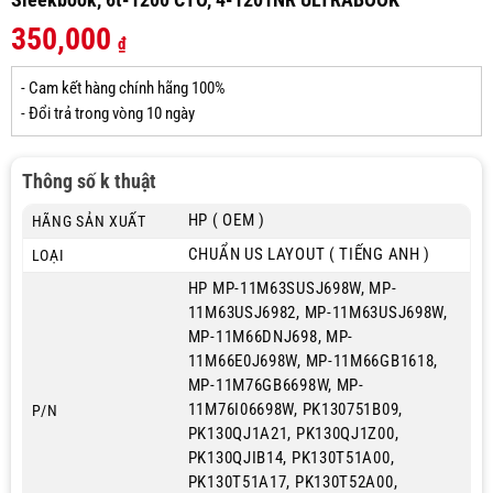
350,000
₫
- Cam kết hàng chính hãng 100%
- Đổi trả trong vòng 10 ngày
Thông số k thuật
HP ( OEM )
HÃNG SẢN XUẤT
CHUẨN US LAYOUT ( TIẾNG ANH )
LOẠI
HP MP-11M63SUSJ698W, MP-
11M63USJ6982, MP-11M63USJ698W,
MP-11M66DNJ698, MP-
11M66E0J698W, MP-11M66GB1618,
MP-11M76GB6698W, MP-
11M76I06698W, PK130751B09,
P/N
PK130QJ1A21, PK130QJ1Z00,
PK130QJIB14, PK130T51A00,
PK130T51A17, PK130T52A00,