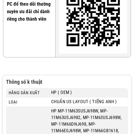
PC để theo dõi thường
xuyên ưu đãi chỉ dành
riêng cho thành viên
Thông số k thuật
HP ( OEM )
HÃNG SẢN XUẤT
CHUẨN US LAYOUT ( TIẾNG ANH )
LOẠI
HP MP-11M63SUSJ698W, MP-
11M63USJ6982, MP-11M63USJ698W,
MP-11M66DNJ698, MP-
11M66E0J698W, MP-11M66GB1618,