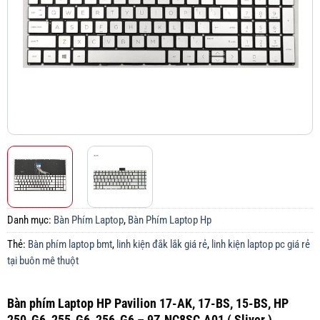
Danh mục:
Bàn Phím Laptop
,
Bàn Phím Laptop Hp
Thẻ:
Bàn phím laptop bmt
,
linh kiện đắk lắk giá rẻ
,
linh kiện laptop pc giá rẻ
tại buôn mê thuột
Bàn phím Laptop HP Pavilion 17-AK, 17-BS, 15-BS, HP
250-G6, 255-G6, 256-G6 – 9Z.NC8SC.A01 ( Sliver )