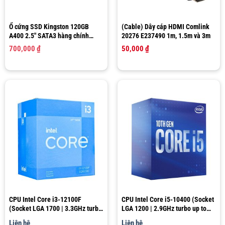
Ổ cứng SSD Kingston 120GB
(Cable) Dây cáp HDMI Comlink
A400 2.5″ SATA3 hàng chính
20276 E237490 1m, 1.5m và 3m
hãng
700,000
₫
50,000
₫
CPU Intel Core i3-12100F
CPU Intel Core i5-10400 (Socket
(Socket LGA 1700 | 3.3GHz turbo
LGA 1200 | 2.9GHz turbo up to
up to 4.3GHz | 4 nhân 8 luồng |
4.3GHz | 6 nhân 12 luồng | 12MB
Liên hệ
Liên hệ