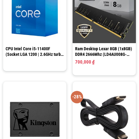
CPU Intel Core i5-11400F
Ram Desktop Lexar 8GB (1x8GB)
(Socket LGA 1200 | 2.6GHz turbo
DDR4 2666Mhz (LD4AU008G-
up to 4.4Ghz | 6 nhân 12 luồng |
R2666G)
700,000
₫
12MB Cache)
-28%