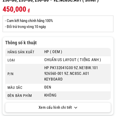
450,000
₫
- Cam kết hàng chính hãng 100%
- Đổi trả trong vòng 10 ngày
Thông số k thuật
HP ( OEM )
HÃNG SẢN XUẤT
CHUẨN US LAYOUT ( TIẾNG ANH )
LOẠI
HP PK132041G00 9Z.NE1BW.101
926560-001 9Z.NC8SC.A01
P/N
KEYBOARD
ĐEN
MÀU SẮC
KHÔNG
ĐÈN BÀN PHÍM
Xem cấu hình chi tiết