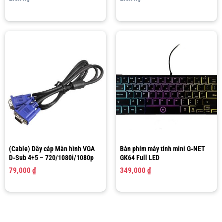
12MB Cache)
Cache)
(Cable) Dây cáp Màn hình VGA
Bàn phím máy tính mini G-NET
D-Sub 4+5 – 720/1080i/1080p
GK64 Full LED
79,000
₫
349,000
₫