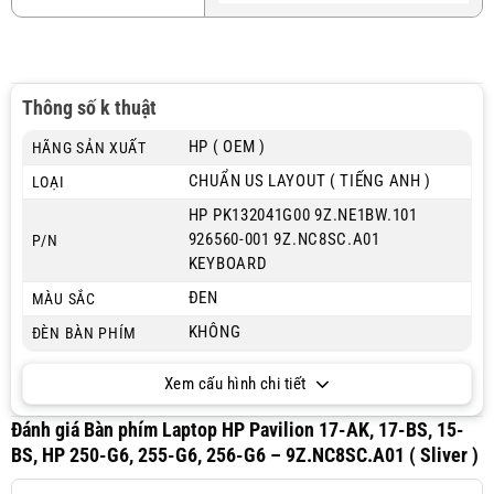
Thông số k thuật
HP ( OEM )
HÃNG SẢN XUẤT
CHUẨN US LAYOUT ( TIẾNG ANH )
LOẠI
HP PK132041G00 9Z.NE1BW.101
926560-001 9Z.NC8SC.A01
P/N
KEYBOARD
ĐEN
MÀU SẮC
KHÔNG
ĐÈN BÀN PHÍM
Xem cấu hình chi tiết
Đánh giá Bàn phím Laptop HP Pavilion 17-AK, 17-BS, 15-
BS, HP 250-G6, 255-G6, 256-G6 – 9Z.NC8SC.A01 ( Sliver )