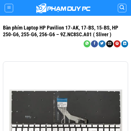
Skip
to
content
Bàn phím Laptop HP Pavilion 17-AK, 17-BS, 15-BS, HP
250-G6, 255-G6, 256-G6 – 9Z.NC8SC.A01 ( Sliver )