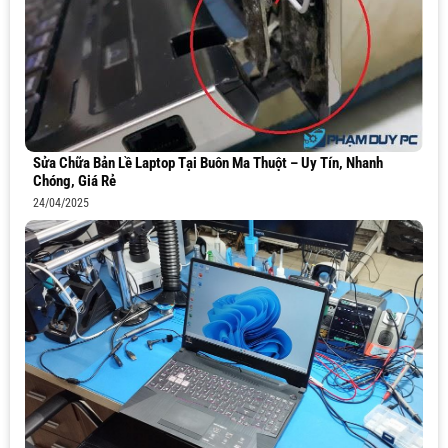
Sửa Chữa Bản Lề Laptop Tại Buôn Ma Thuột – Uy Tín, Nhanh
Chóng, Giá Rẻ
24/04/2025