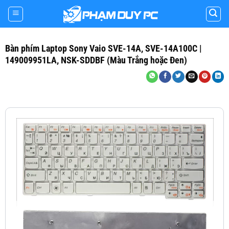
Skip
to
content
Bàn phím Laptop Sony Vaio SVE-14A, SVE-14A100C |
149009951LA, NSK-SDDBF (Màu Trắng hoặc Đen)