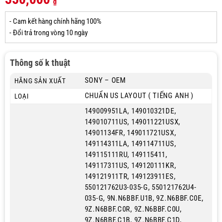
₫
- Cam kết hàng chính hãng 100%
- Đổi trả trong vòng 10 ngày
Thông số k thuật
SONY – OEM
HÃNG SẢN XUẤT
CHUẨN US LAYOUT ( TIẾNG ANH )
LOẠI
149009951LA, 149010321DE,
149010711US, 149011221USX,
14901134FR, 149011721USX,
149114311LA, 149114711US,
149115111RU, 149115411,
149117311US, 149120111KR,
149121911TR, 149123911ES,
550121762U3-035-G, 550121762U4-
035-G, 9N.N6BBF.U1B, 9Z.N6BBF.C0E,
9Z.N6BBF.C0R, 9Z.N6BBF.C0U,
9Z.N6BBF.C1B, 9Z.N6BBF.C1D,