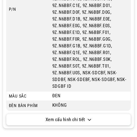
9Z.N6BBF.C1E, 9Z.N6BBF.D01,
P/N
9Z.N6BBF.D0F, 9Z.N6BBF.D0G,
9Z.N6BBF.D1B, 9Z.N6BBF.E0E,
9Z.N6BBF.E0G, 9Z.N6BBF.E0S,
9Z.N6BBF.E1D, 9Z.N6BBF.F01,
9Z.N6BBF.F0R, 9Z.N6BBF.G0G,
9Z.N6BBF.G1B, 9Z.N6BBF.G1D,
9Z.N6BBF.Q1E, 9Z.N6BBF.R01,
9Z.N6BBF.ROL, 9Z.N6BBF.S0K,
9Z.N6BBF.S0T, 9Z.N6BBF.T01,
9Z.N6BBF.U0S, NSK-SDCBF, NSK-
SDDBF, NSK-SDEBF, NSK-SDGBF, NSK-
SDGBF ID
ĐEN
MÀU SẮC
KHÔNG
ĐÈN BÀN PHÍM
Xem cấu hình chi tiết