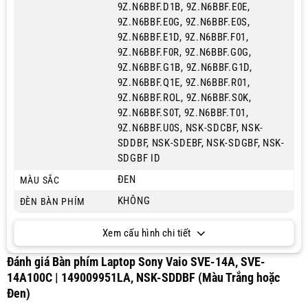
9Z.N6BBF.D1B, 9Z.N6BBF.E0E,
9Z.N6BBF.E0G, 9Z.N6BBF.E0S,
9Z.N6BBF.E1D, 9Z.N6BBF.F01,
9Z.N6BBF.F0R, 9Z.N6BBF.G0G,
9Z.N6BBF.G1B, 9Z.N6BBF.G1D,
9Z.N6BBF.Q1E, 9Z.N6BBF.R01,
9Z.N6BBF.ROL, 9Z.N6BBF.S0K,
9Z.N6BBF.S0T, 9Z.N6BBF.T01,
9Z.N6BBF.U0S, NSK-SDCBF, NSK-
SDDBF, NSK-SDEBF, NSK-SDGBF, NSK-
SDGBF ID
ĐEN
MÀU SẮC
KHÔNG
ĐÈN BÀN PHÍM
Xem cấu hình chi tiết
Đánh giá Bàn phím Laptop Sony Vaio SVE-14A, SVE-
14A100C | 149009951LA, NSK-SDDBF (Màu Trắng hoặc
Đen)