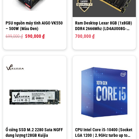
PSU nguồn máy tính AIGO VK550
Ram Desktop Lexar 8GB (1x8GB)
– 500W (Màu Đen)
DDR4 2666Mhz (LD4AU008G-
R2666G)
Giá
Giá
699,000
₫
590,000
₫
700,000
₫
gốc
hiện
là:
tại
699,000 ₫.
là:
590,000 ₫.
Ổ cứng SSD M.2 2280 Sata NGFF
CPU Intel Core i5-10400 (Socket
dung lượng128GB Kuijia
LGA 1200 | 2.9GHz turbo up to