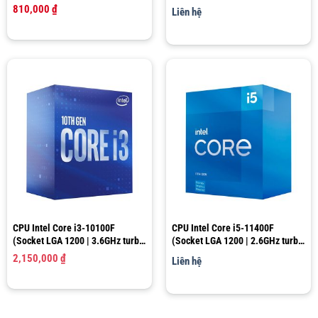
4.3GHz | 6 nhân 12 luồng | 12MB
810,000
₫
Liên hệ
Cache)
CPU Intel Core i3-10100F
CPU Intel Core i5-11400F
(Socket LGA 1200 | 3.6GHz turbo
(Socket LGA 1200 | 2.6GHz turbo
up to 4.3Ghz | 4 nhân 8 luồng |
up to 4.4Ghz | 6 nhân 12 luồng |
2,150,000
₫
Liên hệ
6MB Cache)
12MB Cache)