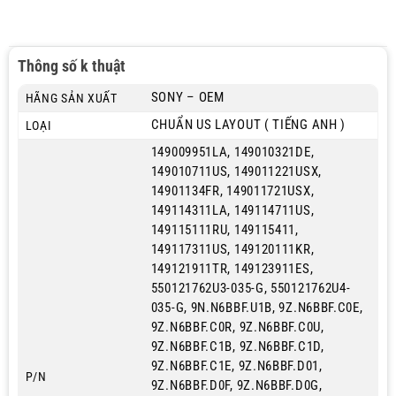
Thông số k thuật
SONY – OEM
HÃNG SẢN XUẤT
CHUẨN US LAYOUT ( TIẾNG ANH )
LOẠI
149009951LA, 149010321DE,
149010711US, 149011221USX,
14901134FR, 149011721USX,
149114311LA, 149114711US,
149115111RU, 149115411,
149117311US, 149120111KR,
149121911TR, 149123911ES,
550121762U3-035-G, 550121762U4-
035-G, 9N.N6BBF.U1B, 9Z.N6BBF.C0E,
9Z.N6BBF.C0R, 9Z.N6BBF.C0U,
9Z.N6BBF.C1B, 9Z.N6BBF.C1D,
9Z.N6BBF.C1E, 9Z.N6BBF.D01,
P/N
9Z.N6BBF.D0F, 9Z.N6BBF.D0G,