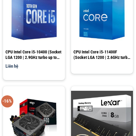
CPU Intel Core i5-10400 (Socket
CPU Intel Core i5-11400F
LGA 1200 | 2.9GHz turbo up to
(Socket LGA 1200 | 2.6GHz turbo
4.3GHz | 6 nhân 12 luồng | 12MB
up to 4.4Ghz | 6 nhân 12 luồng |
Liên hệ
Cache)
12MB Cache)
-16%