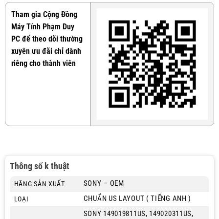
Tham gia Cộng Đồng
Máy Tính Phạm Duy
PC để theo dõi thường
xuyên ưu đãi chỉ dành
riêng cho thành viên
Thông số k thuật
SONY – OEM
HÃNG SẢN XUẤT
CHUẨN US LAYOUT ( TIẾNG ANH )
LOẠI
SONY 149019811US, 149020311US,