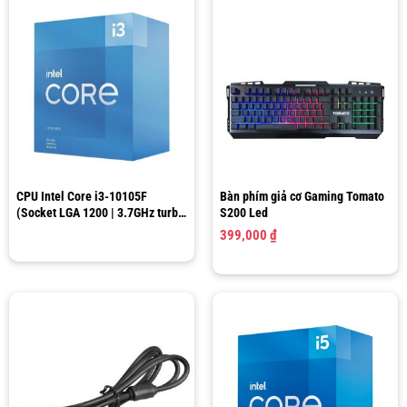
CPU Intel Core i3-10105F
Bàn phím giả cơ Gaming Tomato
(Socket LGA 1200 | 3.7GHz turbo
S200 Led
up to 4.4Ghz | 4 nhân 8 luồng |
399,000
₫
6MB Cache)