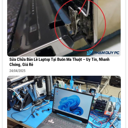
Sửa Chữa Bản Lề Laptop Tại Buôn Ma Thuột – Uy Tín, Nhanh
Chóng, Giá Rẻ
24/04/2025