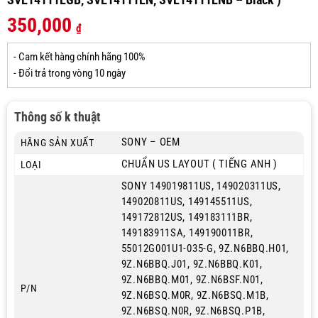
350,000
₫
- Cam kết hàng chính hãng 100%
- Đổi trả trong vòng 10 ngày
Thông số k thuật
SONY – OEM
HÃNG SẢN XUẤT
CHUẨN US LAYOUT ( TIẾNG ANH )
LOẠI
SONY 149019811US, 149020311US,
149020811US, 149145511US,
149172812US, 149183111BR,
149183911SA, 149190011BR,
55012G001U1-035-G, 9Z.N6BBQ.H01,
9Z.N6BBQ.J01, 9Z.N6BBQ.K01,
9Z.N6BBQ.M01, 9Z.N6BSF.N01,
P/N
9Z.N6BSQ.M0R, 9Z.N6BSQ.M1B,
9Z.N6BSQ.N0R, 9Z.N6BSQ.P1B,