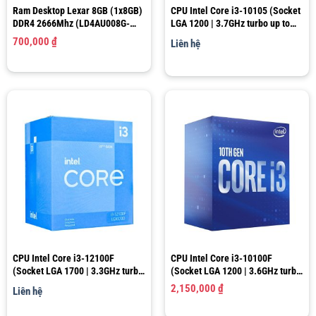
Ram Desktop Lexar 8GB (1x8GB)
CPU Intel Core i3-10105 (Socket
DDR4 2666Mhz (LD4AU008G-
LGA 1200 | 3.7GHz turbo up to
R2666G)
4.4Ghz | 4 nhân 8 luồng | 6MB
700,000
₫
Liên hệ
Cache)
CPU Intel Core i3-12100F
CPU Intel Core i3-10100F
(Socket LGA 1700 | 3.3GHz turbo
(Socket LGA 1200 | 3.6GHz turbo
up to 4.3GHz | 4 nhân 8 luồng |
up to 4.3Ghz | 4 nhân 8 luồng |
2,150,000
₫
Liên hệ
12MB Cache)
6MB Cache)