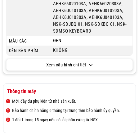
AEHK66020103A, AEHK66020303A,
AEHK6U010103A, AEHK6U010203A,
AEHK6U010303A, AEHK6U040103A,
NSK-SDJBQ 01, NSK-SDKBQ 01, NSK-
SDMSQ KEYBOARD
ĐEN
MÀU SẮC
KHÔNG
ĐÈN BÀN PHÍM
Xem cấu hình chi tiết
Thông tin máy
Mới, đầy đủ phụ kiện từ nhà sản xuất.
Bảo hành chính hãng 6 tháng tại trung tâm bảo hành ủy quyền.
1 đổi 1 trong 15 ngày nếu có lỗi phần cứng từ NSX.