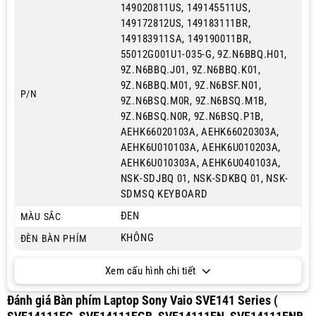
149020811US, 149145511US,
149172812US, 149183111BR,
149183911SA, 149190011BR,
55012G001U1-035-G, 9Z.N6BBQ.H01,
9Z.N6BBQ.J01, 9Z.N6BBQ.K01,
9Z.N6BBQ.M01, 9Z.N6BSF.N01,
P/N
9Z.N6BSQ.M0R, 9Z.N6BSQ.M1B,
9Z.N6BSQ.N0R, 9Z.N6BSQ.P1B,
AEHK66020103A, AEHK66020303A,
AEHK6U010103A, AEHK6U010203A,
AEHK6U010303A, AEHK6U040103A,
NSK-SDJBQ 01, NSK-SDKBQ 01, NSK-
SDMSQ KEYBOARD
ĐEN
MÀU SẮC
KHÔNG
ĐÈN BÀN PHÍM
Xem cấu hình chi tiết
Đánh giá Bàn phím Laptop Sony Vaio SVE141 Series (