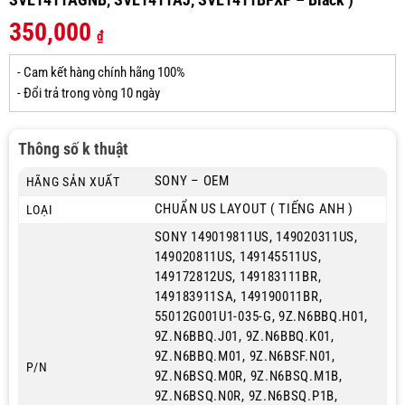
350,000
₫
- Cam kết hàng chính hãng 100%
- Đổi trả trong vòng 10 ngày
Thông số k thuật
SONY – OEM
HÃNG SẢN XUẤT
CHUẨN US LAYOUT ( TIẾNG ANH )
LOẠI
SONY 149019811US, 149020311US,
149020811US, 149145511US,
149172812US, 149183111BR,
149183911SA, 149190011BR,
55012G001U1-035-G, 9Z.N6BBQ.H01,
9Z.N6BBQ.J01, 9Z.N6BBQ.K01,
9Z.N6BBQ.M01, 9Z.N6BSF.N01,
P/N
9Z.N6BSQ.M0R, 9Z.N6BSQ.M1B,
9Z.N6BSQ.N0R, 9Z.N6BSQ.P1B,