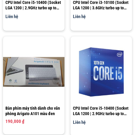
CPU Intel Core i5-10400 (Socket
CPU Intel Core i3-10100 (Socket
LGA 1200 | 2.9GHz turbo up to
LGA 1200 | 3.6GHz turbo up to
4.3GHz | 6 nhân 12 luồng | 12MB
4.3Ghz | 4 nhân 8 luồng | 6MB
Liên hệ
Liên hệ
Cache)
Cache)
Bàn phím máy tính dành cho văn
CPU Intel Core i5-10400 (Socket
phòng Arigato A101 màu đen
LGA 1200 | 2.9GHz turbo up to
4.3GHz | 6 nhân 12 luồng | 12MB
190,000
₫
Liên hệ
Cache)