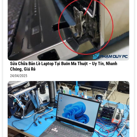
Sửa Chữa Bản Lề Laptop Tại Buôn Ma Thuột – Uy Tín, Nhanh
Chóng, Giá Rẻ
24/04/2025