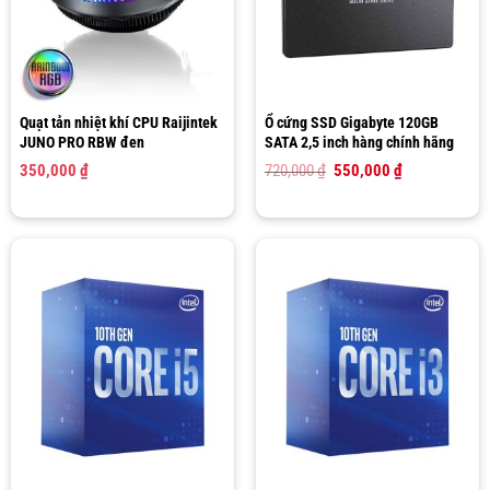
Quạt tản nhiệt khí CPU Raijintek
Ổ cứng SSD Gigabyte 120GB
JUNO PRO RBW đen
SATA 2,5 inch hàng chính hãng
Giá
Giá
350,000
₫
720,000
₫
550,000
₫
gốc
hiện
là:
tại
720,000 ₫.
là:
550,000 ₫.