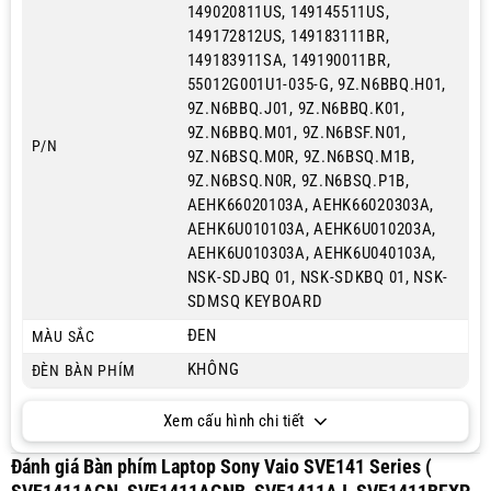
149020811US, 149145511US,
149172812US, 149183111BR,
149183911SA, 149190011BR,
55012G001U1-035-G, 9Z.N6BBQ.H01,
9Z.N6BBQ.J01, 9Z.N6BBQ.K01,
9Z.N6BBQ.M01, 9Z.N6BSF.N01,
P/N
9Z.N6BSQ.M0R, 9Z.N6BSQ.M1B,
9Z.N6BSQ.N0R, 9Z.N6BSQ.P1B,
AEHK66020103A, AEHK66020303A,
AEHK6U010103A, AEHK6U010203A,
AEHK6U010303A, AEHK6U040103A,
NSK-SDJBQ 01, NSK-SDKBQ 01, NSK-
SDMSQ KEYBOARD
ĐEN
MÀU SẮC
KHÔNG
ĐÈN BÀN PHÍM
Xem cấu hình chi tiết
Đánh giá Bàn phím Laptop Sony Vaio SVE141 Series (