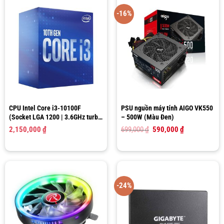
-16%
CPU Intel Core i3-10100F
PSU nguồn máy tính AIGO VK550
(Socket LGA 1200 | 3.6GHz turbo
– 500W (Màu Đen)
up to 4.3Ghz | 4 nhân 8 luồng |
Giá
Giá
2,150,000
₫
699,000
₫
590,000
₫
6MB Cache)
gốc
hiện
là:
tại
699,000 ₫.
là:
590,000 ₫.
-24%