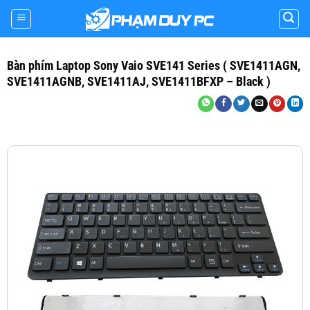
Skip
to
content
Bàn phím Laptop Sony Vaio SVE141 Series ( SVE1411AGN,
SVE1411AGNB, SVE1411AJ, SVE1411BFXP – Black )