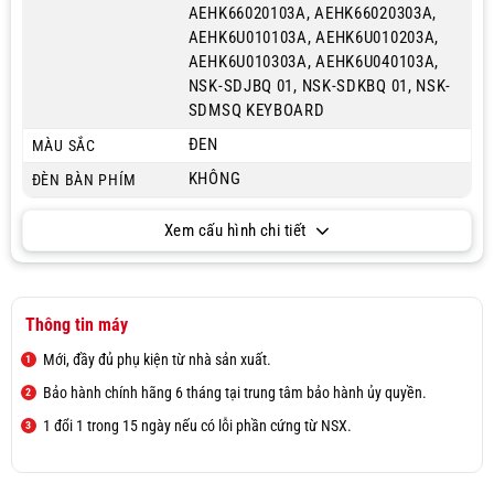
AEHK66020103A, AEHK66020303A,
AEHK6U010103A, AEHK6U010203A,
AEHK6U010303A, AEHK6U040103A,
NSK-SDJBQ 01, NSK-SDKBQ 01, NSK-
SDMSQ KEYBOARD
ĐEN
MÀU SẮC
KHÔNG
ĐÈN BÀN PHÍM
Xem cấu hình chi tiết
Thông tin máy
Mới, đầy đủ phụ kiện từ nhà sản xuất.
Bảo hành chính hãng 6 tháng tại trung tâm bảo hành ủy quyền.
1 đổi 1 trong 15 ngày nếu có lỗi phần cứng từ NSX.