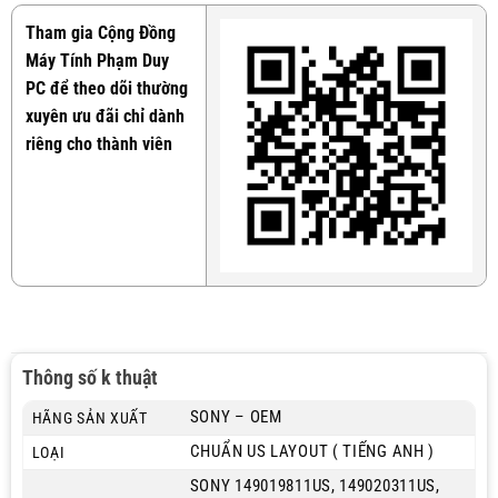
Tham gia Cộng Đồng
Máy Tính Phạm Duy
PC để theo dõi thường
xuyên ưu đãi chỉ dành
riêng cho thành viên
Thông số k thuật
SONY – OEM
HÃNG SẢN XUẤT
CHUẨN US LAYOUT ( TIẾNG ANH )
LOẠI
SONY 149019811US, 149020311US,