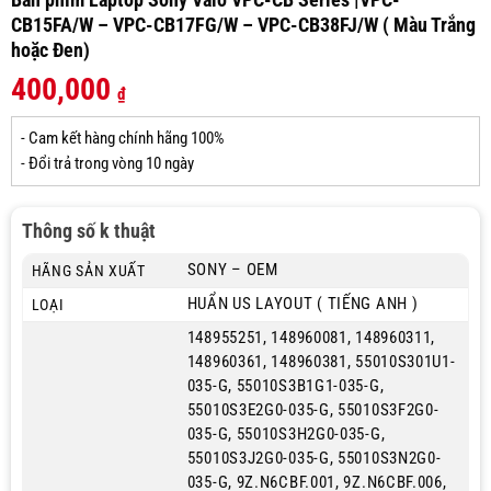
CB15FA/W – VPC-CB17FG/W – VPC-CB38FJ/W ( Màu Trắng
hoặc Đen)
400,000
₫
- Cam kết hàng chính hãng 100%
- Đổi trả trong vòng 10 ngày
Thông số k thuật
SONY – OEM
HÃNG SẢN XUẤT
HUẨN US LAYOUT ( TIẾNG ANH )
LOẠI
148955251, 148960081, 148960311,
148960361, 148960381, 55010S301U1-
035-G, 55010S3B1G1-035-G,
55010S3E2G0-035-G, 55010S3F2G0-
035-G, 55010S3H2G0-035-G,
55010S3J2G0-035-G, 55010S3N2G0-
035-G, 9Z.N6CBF.001, 9Z.N6CBF.006,