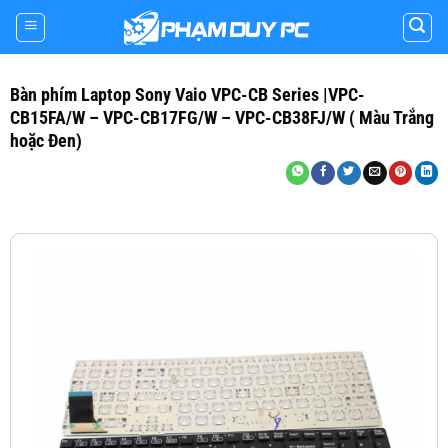
Skip
to
content
Bàn phím Laptop Sony Vaio VPC-CB Series |VPC-
CB15FA/W – VPC-CB17FG/W – VPC-CB38FJ/W ( Màu Trắng
hoặc Đen)