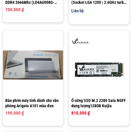
DDR4 2666Mhz (LD4AU008G-
(Socket LGA 1200 | 2.6GHz turbo
R2666G)
up to 4.4Ghz | 6 nhân 12 luồng |
700,000
₫
Liên hệ
12MB Cache)
Bàn phím máy tính dành cho văn
Ổ cứng SSD M.2 2280 Sata NGFF
phòng Arigato A101 màu đen
dung lượng128GB Kuijia
190,000
₫
810,000
₫