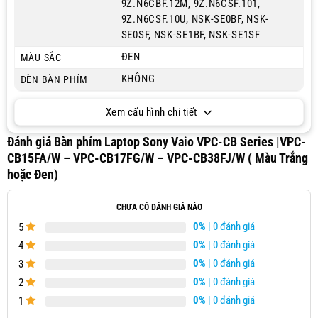
9Z.N6CBF.12M, 9Z.N6CSF.101,
9Z.N6CSF.10U, NSK-SE0BF, NSK-
SE0SF, NSK-SE1BF, NSK-SE1SF
ĐEN
MÀU SẮC
KHÔNG
ĐÈN BÀN PHÍM
Xem cấu hình chi tiết
Đánh giá Bàn phím Laptop Sony Vaio VPC-CB Series |VPC-
CB15FA/W – VPC-CB17FG/W – VPC-CB38FJ/W ( Màu Trắng
hoặc Đen)
CHƯA CÓ ĐÁNH GIÁ NÀO
0%
| 0 đánh giá
5
0%
| 0 đánh giá
4
0%
| 0 đánh giá
3
0%
| 0 đánh giá
2
0%
| 0 đánh giá
1