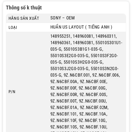
Thông số k thuật
SONY – OEM
HÃNG SẢN XUẤT
HUẨN US LAYOUT ( TIẾNG ANH )
LOẠI
148955251, 148960081, 148960311,
148960361, 148960381, 55010S301U1-
035-G, 55010S3B1G1-035-G,
55010S3E2G0-035-G, 55010S3F2G0-
035-G, 55010S3H2G0-035-G,
55010S3J2G0-035-G, 55010S3N2G0-
035-G, 9Z.N6CBF.001, 9Z.N6CBF.006,
9Z.N6CBF.00A, 9Z.N6CBF.00E,
9Z.N6CBF.00F, 9Z.N6CBF.00G,
P/N
9Z.N6CBF.00R, 9Z.N6CBF.00S,
9Z.N6CBF.00T, 9Z.N6CBF.00U,
9Z.N6CBF.01A, 9Z.N6CBF.02M,
9Z.N6CBF.101, 9Z.N6CBF.10A,
9Z.N6CBF.10F, 9Z.N6CBF.10G,
9Z.N6CBF.10S, 9Z.N6CBF.10U,