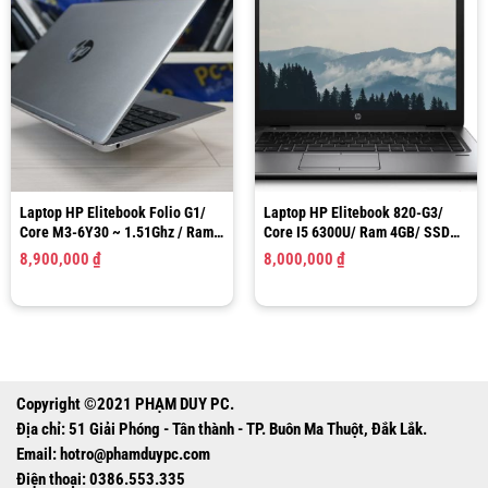
Laptop HP Elitebook Folio G1/
Laptop HP Elitebook 820-G3/
Core M3-6Y30 ~ 1.51Ghz / Ram
Core I5 6300U/ Ram 4GB/ SSD
8GB / SSD 128GB / Graphics 515
128GB/ Intel HD Graphics 520/
8,900,000
₫
8,000,000
₫
/ LCD 13.3″ FHD
LCD 12.5″ HD
Copyright ©2021 PHẠM DUY PC.
Địa chỉ: 51 Giải Phóng - Tân thành - TP. Buôn Ma Thuột, Đắk Lắk.
Email:
hotro@phamduypc.com
Điện thoại: 0386.553.335