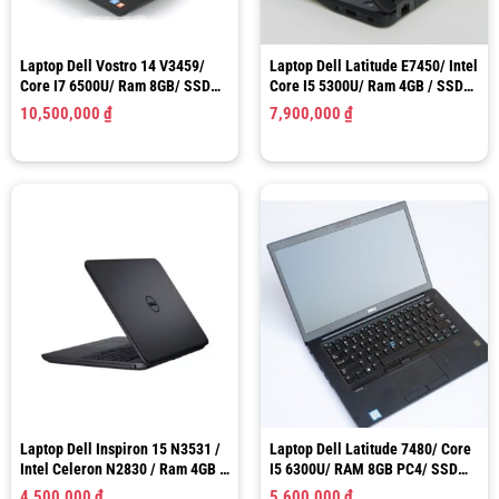
Laptop Dell Vostro 14 V3459/
Laptop Dell Latitude E7450/ Intel
Core I7 6500U/ Ram 8GB/ SSD
Core I5 5300U/ Ram 4GB / SSD
128GB/ Graphics 520 – R5 M315
128GB / HD Graphics 5500 / LCD
10,500,000
₫
7,900,000
₫
2GB/ LCD 14.0″ HD
14.0″ HD
Laptop Dell Inspiron 15 N3531 /
Laptop Dell Latitude 7480/ Core
Intel Celeron N2830 / Ram 4GB /
I5 6300U/ RAM 8GB PC4/ SSD
SSD 128GB/ HD Graphics / LCD
256GB/ Intel HD Graphics 520/
4,500,000
₫
5,600,000
₫