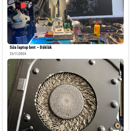
Sửa laptop bmt – Đăklăk
23/11/2024