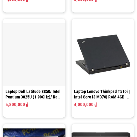
15.6″ HD
LCD 14″ FHD (Like New)
Laptop Dell Latitude 3350/ Intel
Laptop Lenovo Thinkpad T510i |
Pentium 3825U (1.90GHz)/ Ram
Intel Core I3 M370| RAM 4GB |
4GB/ SSD 128GB/ HD Graphics/
SSD 128GB | HD Graphics | LCD
5,800,000
₫
4,000,000
₫
LCD 13.3″ HD
15.6″ HD+