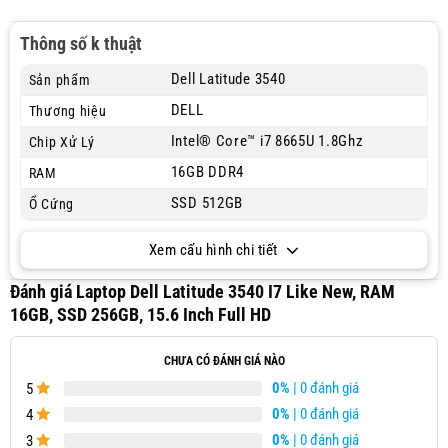
Thông số k thuật
Dell Latitude 3540
Sản phẩm
DELL
Thương hiệu
Intel® Core™ i7 8665U 1.8Ghz
Chip Xử Lý
16GB DDR4
RAM
SSD 512GB
Ổ Cứng
Xem cấu hình chi tiết
Đánh giá Laptop Dell Latitude 3540 I7 Like New, RAM
16GB, SSD 256GB, 15.6 Inch Full HD
CHƯA CÓ ĐÁNH GIÁ NÀO
0%
| 0 đánh giá
5
0%
| 0 đánh giá
4
0%
| 0 đánh giá
3