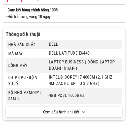
- Cam kết hàng chính hãng 100%
- Đổi trả trong vòng 10 ngày
Thông số k thuật
DELL
NHÀ SẢN XUẤT
DELL LATITUDE E6440
MÃ MÁY
LAPTOP BUSINESS ( DÒNG LAPTOP
DÒNG MÁY
DOANH NHÂN )
INTEL® CORE™ I7 4600M (2.1 GHZ,
CHIP CPU - BỘ VI
4M CACHE, UP TO 3.3 GHZ)
XỬ LÝ
BỘ NHỚ MEMORY (
4GB PC3L 1600GHZ
RAM )
Xem cấu hình chi tiết