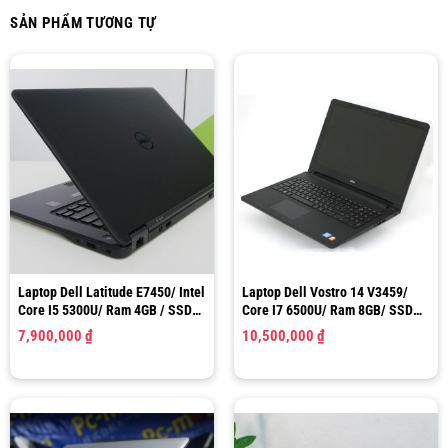
SẢN PHẨM TƯƠNG TỰ
Laptop Dell Latitude E7450/ Intel
Laptop Dell Vostro 14 V3459/
Core I5 5300U/ Ram 4GB / SSD
Core I7 6500U/ Ram 8GB/ SSD
128GB / HD Graphics 5500 / LCD
128GB/ Graphics 520 – R5 M315
7,900,000
₫
10,500,000
₫
14.0″ HD
2GB/ LCD 14.0″ HD