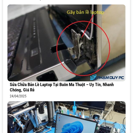
Sửa Chữa Bản Lề Laptop Tại Buôn Ma Thuột – Uy Tín, Nhanh
Chóng, Giá Rẻ
24/04/2025