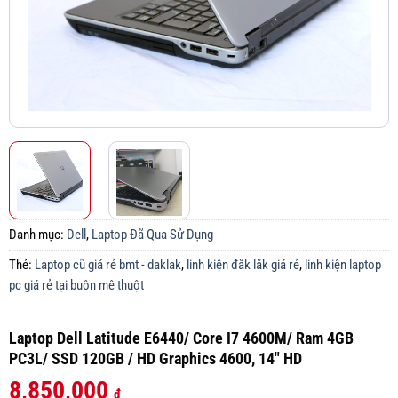
Danh mục:
Dell
,
Laptop Đã Qua Sử Dụng
Thẻ:
Laptop cũ giá rẻ bmt - daklak
,
linh kiện đắk lắk giá rẻ
,
linh kiện laptop
pc giá rẻ tại buôn mê thuột
Laptop Dell Latitude E6440/ Core I7 4600M/ Ram 4GB
PC3L/ SSD 120GB / HD Graphics 4600, 14″ HD
8,850,000
₫