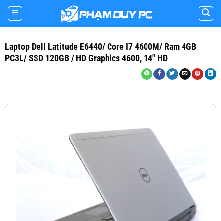
Skip
to
content
Laptop Dell Latitude E6440/ Core I7 4600M/ Ram 4GB
PC3L/ SSD 120GB / HD Graphics 4600, 14″ HD