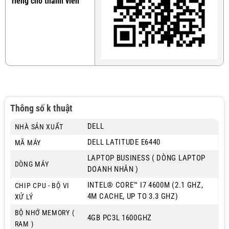
riêng cho thành viên
Thông số k thuật
DELL
NHÀ SẢN XUẤT
DELL LATITUDE E6440
MÃ MÁY
LAPTOP BUSINESS ( DÒNG LAPTOP
DÒNG MÁY
DOANH NHÂN )
INTEL® CORE™ I7 4600M (2.1 GHZ,
CHIP CPU - BỘ VI
4M CACHE, UP TO 3.3 GHZ)
XỬ LÝ
BỘ NHỚ MEMORY (
4GB PC3L 1600GHZ
RAM )