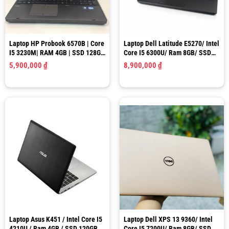
Laptop HP Probook 6570B | Core
Laptop Dell Latitude E5270/ Intel
I5 3230M| RAM 4GB | SSD 128GB
Core I5 6300U/ Ram 8GB/ SSD
| HD Graphics 4000 | LCD 15.6″
256GB/ HD Graphics 520/ LCD
5,900,000
₫
8,900,000
₫
HD
12.5″ HD
Laptop Asus K451 / Intel Core I5
Laptop Dell XPS 13 9360/ Intel
4210U / Ram 4GB / SSD 120GB /
Core I5 7200U/ Ram 8GB/ SSD