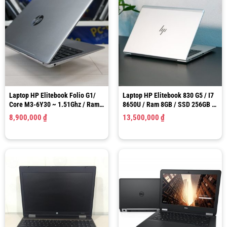
Laptop HP Elitebook Folio G1/
Laptop HP Elitebook 830 G5 / I7
Core M3-6Y30 ~ 1.51Ghz / Ram
8650U / Ram 8GB / SSD 256GB /
8GB / SSD 128GB / Graphics 515
HD Graphics 620 / LCD 13.3 inch
8,900,000
₫
13,500,000
₫
/ LCD 13.3″ FHD
Full HD