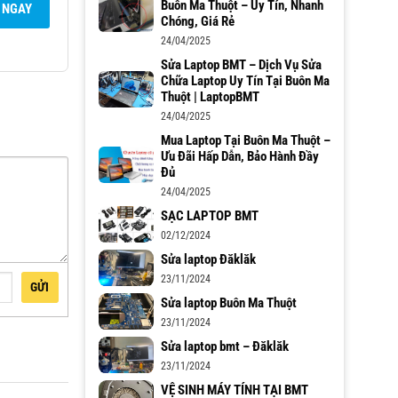
Buôn Ma Thuột – Uy Tín, Nhanh
 NGAY
Chóng, Giá Rẻ
24/04/2025
Sửa Laptop BMT – Dịch Vụ Sửa
Chữa Laptop Uy Tín Tại Buôn Ma
Thuột | LaptopBMT
24/04/2025
Mua Laptop Tại Buôn Ma Thuột –
Ưu Đãi Hấp Dẫn, Bảo Hành Đầy
Đủ
24/04/2025
SẠC LAPTOP BMT
02/12/2024
Sửa laptop Đăklăk
23/11/2024
GỬI
Sửa laptop Buôn Ma Thuột
23/11/2024
Sửa laptop bmt – Đăklăk
23/11/2024
VỆ SINH MÁY TÍNH TẠI BMT