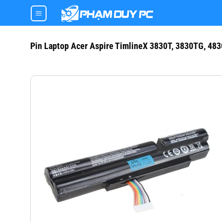
Skip
to
content
Pin Laptop Acer Aspire TimlineX 3830T, 3830TG, 48