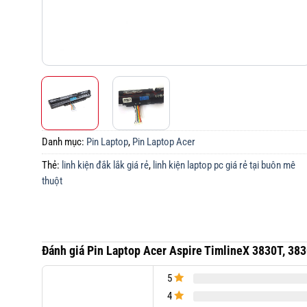
Danh mục:
Pin Laptop
,
Pin Laptop Acer
Thẻ:
linh kiện đắk lắk giá rẻ
,
linh kiện laptop pc giá rẻ tại buôn mê
thuột
Đánh giá Pin Laptop Acer Aspire TimlineX 3830T, 38
5
4