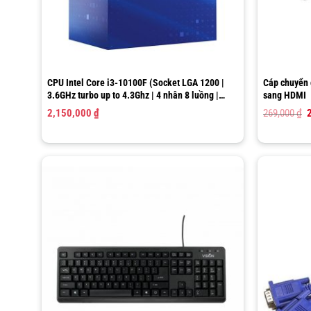
CPU Intel Core i3-10100F (Socket LGA 1200 |
Cáp chuyển 
3.6GHz turbo up to 4.3Ghz | 4 nhân 8 luồng |
sang HDMI
6MB Cache)
G
2,150,000
₫
269,000
₫
l
2