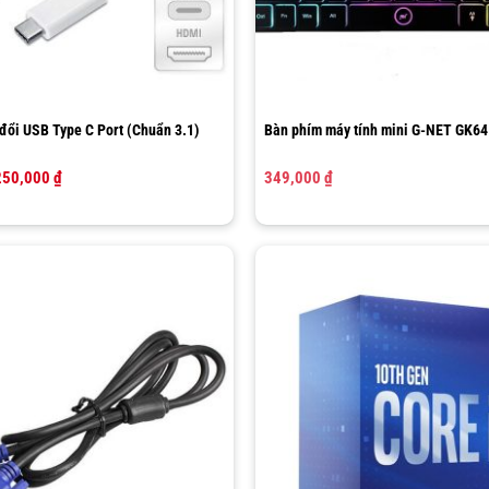
đổi USB Type C Port (Chuẩn 3.1)
Bàn phím máy tính mini G-NET GK64
iá
Giá
250,000
₫
349,000
₫
gốc
hiện
à:
tại
69,000 ₫.
là:
250,000 ₫.