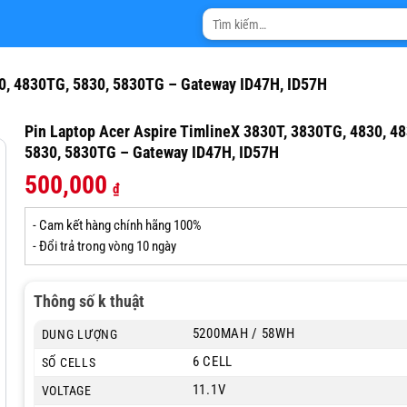
Tìm
kiếm:
30, 4830TG, 5830, 5830TG – Gateway ID47H, ID57H
Pin Laptop Acer Aspire TimlineX 3830T, 3830TG, 4830, 4
5830, 5830TG – Gateway ID47H, ID57H
500,000
₫
- Cam kết hàng chính hãng 100%
- Đổi trả trong vòng 10 ngày
Thông số k thuật
5200MAH / 58WH
DUNG LƯỢNG
6 CELL
SỐ CELLS
11.1V
VOLTAGE