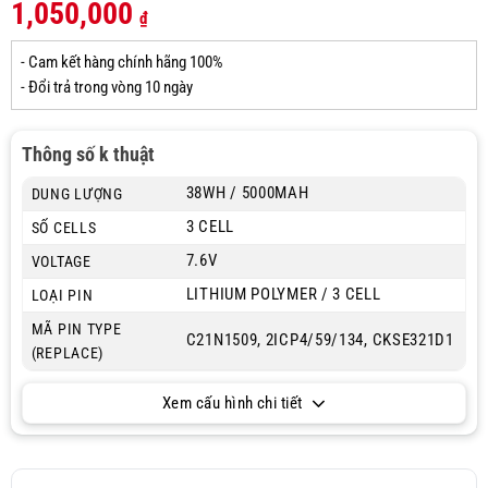
1,050,000
₫
- Cam kết hàng chính hãng 100%
- Đổi trả trong vòng 10 ngày
Thông số k thuật
38WH / 5000MAH
DUNG LƯỢNG
3 CELL
SỐ CELLS
7.6V
VOLTAGE
LITHIUM POLYMER / 3 CELL
LOẠI PIN
MÃ PIN TYPE
C21N1509, 2ICP4/59/134, CKSE321D1
(REPLACE)
Xem cấu hình chi tiết