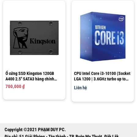
Ổ cứng SSD Kingston 120GB
CPU Intel Core i3-10100 (Socket
A400 2.5″ SATA3 hàng chính
LGA 1200 | 3.6GHz turbo up to
hãng
4.3Ghz | 4 nhân 8 luồng | 6MB
700,000
₫
Liên hệ
Cache)
Copyright ©2021 PHẠM DUY PC.
Địa chỉ: 51 Giải Phóng - Tân thành - TP. Buôn Ma Thuột, Đắk Lắk.