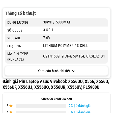
Thông số k thuật
38WH / 5000MAH
DUNG LƯỢNG
3 CELL
SỐ CELLS
7.6V
VOLTAGE
LITHIUM POLYMER / 3 CELL
LOẠI PIN
MÃ PIN TYPE
C21N1509, 2ICP4/59/134, CKSE321D1
(REPLACE)
Xem cấu hình chi tiết
Đánh giá Pin Laptop Asus Vivobook X556UQ, X556, X556U,
X556UF, X556UJ, X556UQ, X556UR, X556UV, FL5900U
CHƯA CÓ ĐÁNH GIÁ NÀO
0%
| 0 đánh giá
5
0%
| 0 đánh giá
4