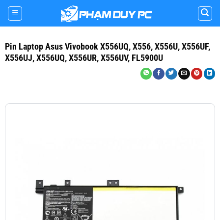
Skip
to
content
Pin Laptop Asus Vivobook X556UQ, X556, X556U, X556UF,
X556UJ, X556UQ, X556UR, X556UV, FL5900U