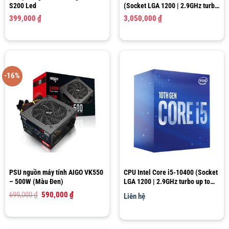
S200 Led
(Socket LGA 1200 | 2.9GHz turbo
up to 4.3Ghz | 6 nhân 12 luồng |
399,000
₫
3,050,000
₫
12MB Cache)
-16%
PSU nguồn máy tính AIGO VK550
CPU Intel Core i5-10400 (Socket
– 500W (Màu Đen)
LGA 1200 | 2.9GHz turbo up to
4.3GHz | 6 nhân 12 luồng | 12MB
Giá
Giá
699,000
₫
590,000
₫
Liên hệ
Cache)
gốc
hiện
là:
tại
699,000 ₫.
là:
590,000 ₫.