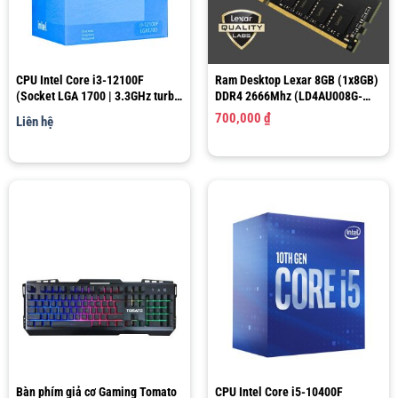
CPU Intel Core i3-12100F
Ram Desktop Lexar 8GB (1x8GB)
(Socket LGA 1700 | 3.3GHz turbo
DDR4 2666Mhz (LD4AU008G-
up to 4.3GHz | 4 nhân 8 luồng |
R2666G)
700,000
₫
Liên hệ
12MB Cache)
Bàn phím giả cơ Gaming Tomato
CPU Intel Core i5-10400F