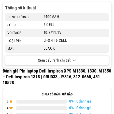
Thông số k thuật
4400MAH
DUNG LƯỢNG
6 CELL
SỐ CELLS
10.8/11.1V
VOLTAGE
LI-ON | 6 CELL
LOẠI PIN
BLACK
MÀU
Xem cấu hình chi tiết
Đánh giá Pin laptop Dell Inspiron XPS M1330, 1330, M1350
– Dell Inspiron 1318 | 0RU033, JY316, 312-0665, 451-
10528
CHƯA CÓ ĐÁNH GIÁ NÀO
0%
| 0 đánh giá
5
0%
| 0 đánh giá
4