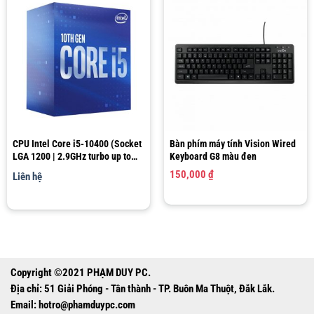
CPU Intel Core i5-10400 (Socket
Bàn phím máy tính Vision Wired
LGA 1200 | 2.9GHz turbo up to
Keyboard G8 màu đen
4.3GHz | 6 nhân 12 luồng | 12MB
150,000
₫
Liên hệ
Cache)
Copyright ©2021 PHẠM DUY PC.
Địa chỉ: 51 Giải Phóng - Tân thành - TP. Buôn Ma Thuột, Đắk Lắk.
Email:
hotro@phamduypc.com