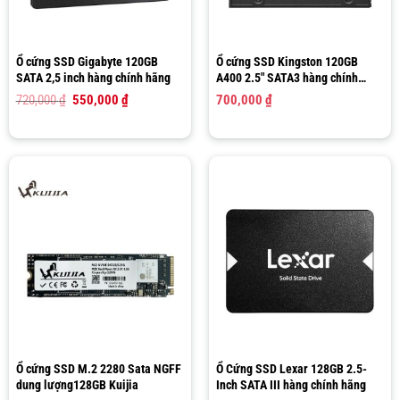
Ổ cứng SSD Gigabyte 120GB
Ổ cứng SSD Kingston 120GB
SATA 2,5 inch hàng chính hãng
A400 2.5″ SATA3 hàng chính
hãng
Giá
Giá
720,000
₫
550,000
₫
700,000
₫
gốc
hiện
là:
tại
720,000 ₫.
là:
550,000 ₫.
Ổ cứng SSD M.2 2280 Sata NGFF
Ổ Cứng SSD Lexar 128GB 2.5-
dung lượng128GB Kuijia
Inch SATA III hàng chính hãng