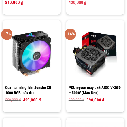
810,000
₫
420,000
₫
-17%
-16%
Quạt tản nhiệt khí Jonsbo CR-
PSU nguồn máy tính AIGO VK550
1000 RGB màu đen
– 500W (Màu Đen)
Giá
Giá
Giá
Giá
599,000
₫
499,000
₫
699,000
₫
590,000
₫
gốc
hiện
gốc
hiện
là:
tại
là:
tại
599,000 ₫.
là:
699,000 ₫.
là:
499,000 ₫.
590,000 ₫.