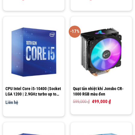
-17%
CPU Intel Core i5-10400 (Socket
Quạt tản nhiệt khí Jonsbo CR-
LGA 1200 | 2.9GHz turbo up to
1000 RGB màu đen
4.3GHz | 6 nhân 12 luồng | 12MB
Giá
Giá
599,000
₫
499,000
₫
Liên hệ
Cache)
gốc
hiện
là:
tại
599,000 ₫.
là:
499,000 ₫.