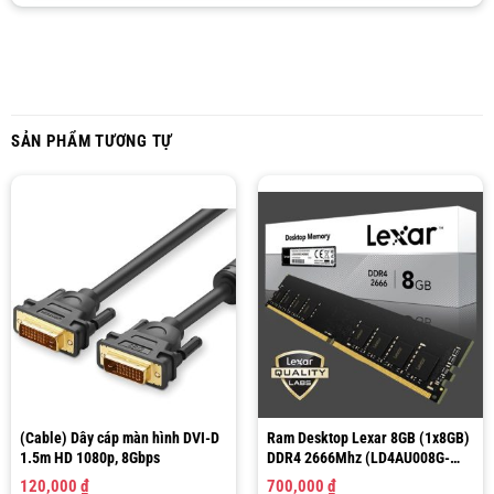
SẢN PHẨM TƯƠNG TỰ
(Cable) Dây cáp màn hình DVI-D
Ram Desktop Lexar 8GB (1x8GB)
1.5m HD 1080p, 8Gbps
DDR4 2666Mhz (LD4AU008G-
R2666G)
120,000
₫
700,000
₫