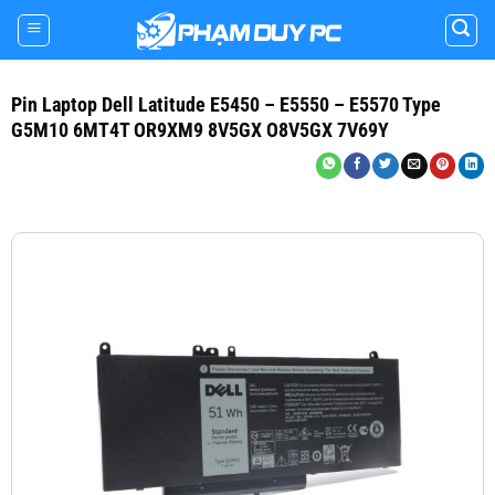
Skip
to
content
Pin Laptop Dell Latitude E5450 – E5550 – E5570 Type
G5M10 6MT4T OR9XM9 8V5GX O8V5GX 7V69Y