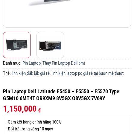
Danh mục:
Pin Laptop
,
Thay Pin Laptop Dell bmt
Thẻ:
linh kiện đắk lắk giá rẻ
,
linh kiện laptop pc giá rẻ tại buôn mê thuột
Pin Laptop Dell Latitude E5450 – E5550 – E5570 Type
G5M10 6MT4T OR9XM9 8V5GX O8V5GX 7V69Y
1,150,000
₫
- Cam kết hàng chính hãng 100%
- Đổi trả trong vòng 10 ngày