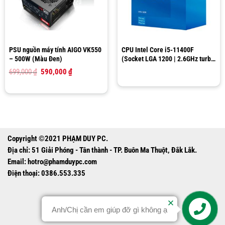
PSU nguồn máy tính AIGO VK550
CPU Intel Core i5-11400F
– 500W (Màu Đen)
(Socket LGA 1200 | 2.6GHz turbo
up to 4.4Ghz | 6 nhân 12 luồng |
Giá
Giá
699,000
₫
590,000
₫
12MB Cache)
gốc
hiện
là:
tại
699,000 ₫.
là:
590,000 ₫.
Copyright ©2021 PHẠM DUY PC.
Địa chỉ: 51 Giải Phóng - Tân thành - TP. Buôn Ma Thuột, Đắk Lắk.
Email:
hotro@phamduypc.com
Điện thoại: 0386.553.335
Anh/Chị cần em giúp đỡ gì không ạ
Contact