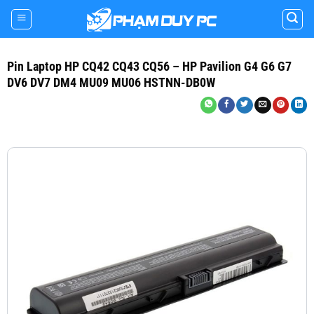
Skip
to
content
Pin Laptop HP CQ42 CQ43 CQ56 – HP Pavilion G4 G6 G7
DV6 DV7 DM4 MU09 MU06 HSTNN-DB0W