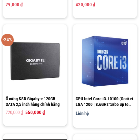
79,000
₫
420,000
₫
-24%
Ổ cứng SSD Gigabyte 120GB
CPU Intel Core i3-10100 (Socket
SATA 2,5 inch hàng chính hãng
LGA 1200 | 3.6GHz turbo up to
4.3Ghz | 4 nhân 8 luồng | 6MB
Giá
Giá
720,000
₫
550,000
₫
Liên hệ
Cache)
gốc
hiện
là:
tại
720,000 ₫.
là:
550,000 ₫.