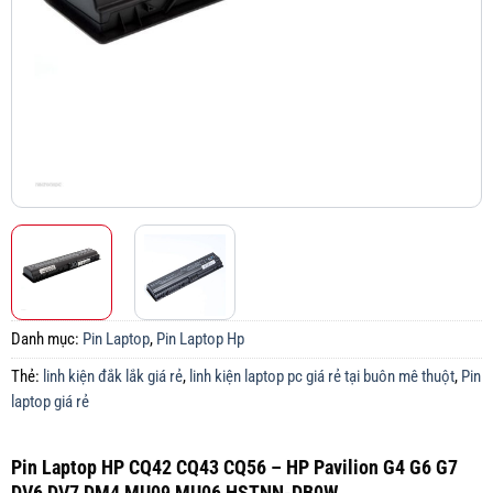
Danh mục:
Pin Laptop
,
Pin Laptop Hp
Thẻ:
linh kiện đắk lắk giá rẻ
,
linh kiện laptop pc giá rẻ tại buôn mê thuột
,
Pin
laptop giá rẻ
Pin Laptop HP CQ42 CQ43 CQ56 – HP Pavilion G4 G6 G7
DV6 DV7 DM4 MU09 MU06 HSTNN-DB0W