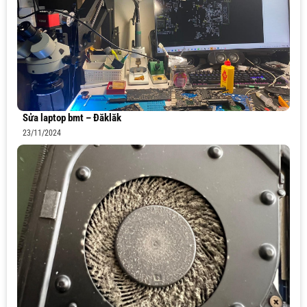
Sửa laptop bmt – Đăklăk
23/11/2024