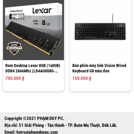
Ram Desktop Lexar 8GB (1x8GB)
Bàn phím máy tính Vision Wired
DDR4 2666Mhz (LD4AU008G-
Keyboard G8 màu đen
R2666G)
700,000
₫
150,000
₫
Copyright ©2021 PHẠM DUY PC.
Địa chỉ: 51 Giải Phóng - Tân thành - TP. Buôn Ma Thuột, Đắk Lắk.
Email:
hotro@phamduypc.com