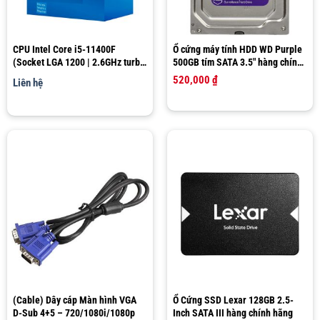
CPU Intel Core i5-11400F
Ổ cứng máy tính HDD WD Purple
(Socket LGA 1200 | 2.6GHz turbo
500GB tím SATA 3.5″ hàng chính
up to 4.4Ghz | 6 nhân 12 luồng |
hãng Western Digital
520,000
₫
Liên hệ
12MB Cache)
(Cable) Dây cáp Màn hình VGA
Ổ Cứng SSD Lexar 128GB 2.5-
D-Sub 4+5 – 720/1080i/1080p
Inch SATA III hàng chính hãng