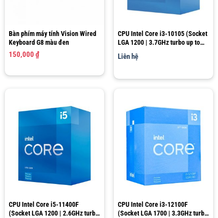
Bàn phím máy tính Vision Wired
CPU Intel Core i3-10105 (Socket
Keyboard G8 màu đen
LGA 1200 | 3.7GHz turbo up to
4.4Ghz | 4 nhân 8 luồng | 6MB
150,000
₫
Liên hệ
Cache)
CPU Intel Core i5-11400F
CPU Intel Core i3-12100F
(Socket LGA 1200 | 2.6GHz turbo
(Socket LGA 1700 | 3.3GHz turbo