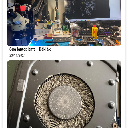
Sửa laptop bmt – Đăklăk
23/11/2024