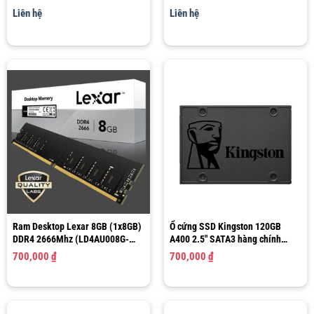
up to 4.4Ghz | 6 nhân 12 luồng |
up to 4.3GHz | 4 nhân 8 luồng |
Liên hệ
Liên hệ
12MB Cache)
12MB Cache)
Ram Desktop Lexar 8GB (1x8GB)
Ổ cứng SSD Kingston 120GB
DDR4 2666Mhz (LD4AU008G-
A400 2.5″ SATA3 hàng chính
R2666G)
hãng
700,000
₫
700,000
₫