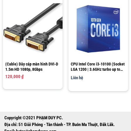
(Cable) Dây cáp màn hình DVI-D
CPU Intel Core i3-10100 (Socket
1.5m HD 1080p, 8Gbps
LGA 1200 | 3.6GHz turbo up to
4.3Ghz | 4 nhân 8 luồng | 6MB
120,000
₫
Liên hệ
Cache)
Copyright ©2021 PHẠM DUY PC.
Địa chỉ: 51 Giải Phóng - Tân thành - TP. Buôn Ma Thuột, Đắk Lắk.