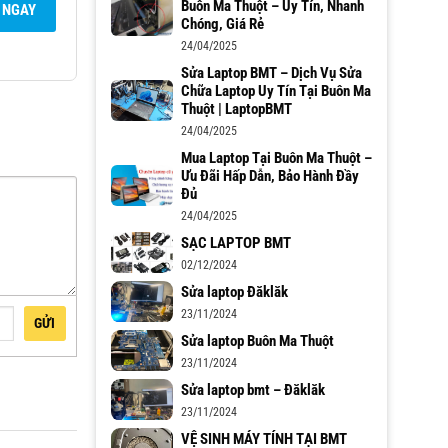
Buôn Ma Thuột – Uy Tín, Nhanh
 NGAY
Chóng, Giá Rẻ
24/04/2025
Sửa Laptop BMT – Dịch Vụ Sửa
Chữa Laptop Uy Tín Tại Buôn Ma
Thuột | LaptopBMT
24/04/2025
Mua Laptop Tại Buôn Ma Thuột –
Ưu Đãi Hấp Dẫn, Bảo Hành Đầy
Đủ
24/04/2025
SẠC LAPTOP BMT
02/12/2024
Sửa laptop Đăklăk
23/11/2024
GỬI
Sửa laptop Buôn Ma Thuột
23/11/2024
Sửa laptop bmt – Đăklăk
23/11/2024
VỆ SINH MÁY TÍNH TẠI BMT