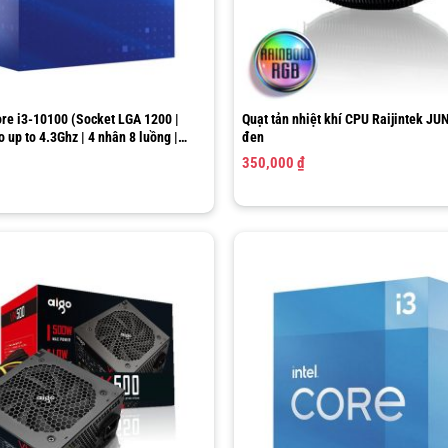
ore i3-10100 (Socket LGA 1200 |
Quạt tản nhiệt khí CPU Raijintek J
 up to 4.3Ghz | 4 nhân 8 luồng |
đen
350,000
₫