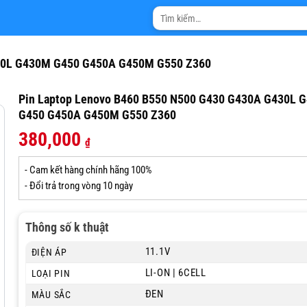
Tìm
kiếm:
430L G430M G450 G450A G450M G550 Z360
Pin Laptop Lenovo B460 B550 N500 G430 G430A G430L 
G450 G450A G450M G550 Z360
380,000
₫
- Cam kết hàng chính hãng 100%
- Đổi trả trong vòng 10 ngày
Thông số k thuật
11.1V
ĐIỆN ÁP
LI-ON | 6CELL
LOẠI PIN
ĐEN
MÀU SẮC