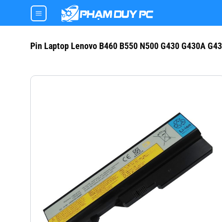
Skip
to
content
Pin Laptop Lenovo B460 B550 N500 G430 G430A G