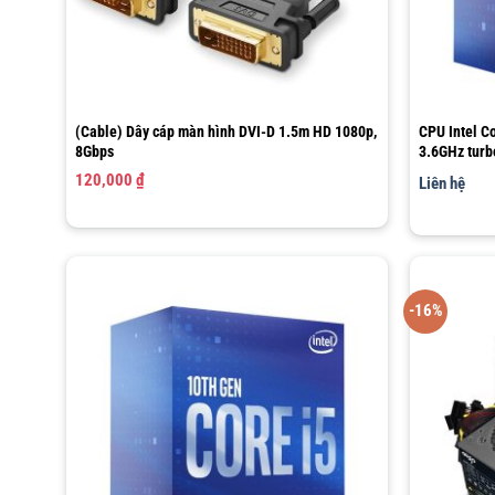
(Cable) Dây cáp màn hình DVI-D 1.5m HD 1080p,
CPU Intel C
8Gbps
3.6GHz turbo
6MB Cache)
120,000
₫
Liên hệ
-16%