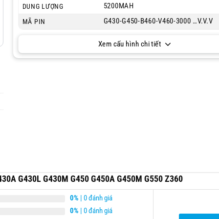
5200MAH
DUNG LƯỢNG
G430-G450-B460-V460-3000 …V.V.V
MÃ PIN
Xem cấu hình chi tiết
 G430A G430L G430M G450 G450A G450M G550 Z360
0%
| 0 đánh giá
0%
| 0 đánh giá