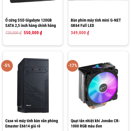
Ổ cứng SSD Gigabyte 120GB
Bàn phím máy tính mini G-NET
SATA 2,5 inch hàng chính hãng
GK64 Full LED
Giá
Giá
720,000
₫
550,000
₫
349,000
₫
gốc
hiện
là:
tại
720,000 ₫.
là:
550,000 ₫.
-5%
-17%
Case vỏ máy tính bàn văn phòng
Quạt tản nhiệt khí Jonsbo CR-
Emaster E6614 giá rẻ
1000 RGB màu đen