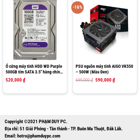
-16%
Ổ cứng máy tính HDD WD Purple
PSU nguồn máy tính AIGO VK550
500GB tím SATA 3.5″ hàng chính
– 500W (Màu Đen)
hãng Western Digital
Giá
Giá
520,000
₫
699,000
₫
590,000
₫
gốc
hiện
là:
tại
699,000 ₫.
là:
590,000 ₫.
Copyright ©2021 PHẠM DUY PC.
Địa chỉ: 51 Giải Phóng - Tân thành - TP. Buôn Ma Thuột, Đắk Lắk.
Email:
hotro@phamduypc.com