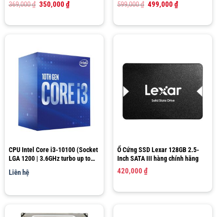
Giá
Giá
Giá
Giá
369,000
₫
350,000
₫
599,000
₫
499,000
₫
gốc
hiện
gốc
hiện
là:
tại
là:
tại
369,000 ₫.
là:
599,000 ₫.
là:
350,000 ₫.
499,000 ₫.
CPU Intel Core i3-10100 (Socket
Ổ Cứng SSD Lexar 128GB 2.5-
LGA 1200 | 3.6GHz turbo up to
Inch SATA III hàng chính hãng
4.3Ghz | 4 nhân 8 luồng | 6MB
420,000
₫
Liên hệ
Cache)