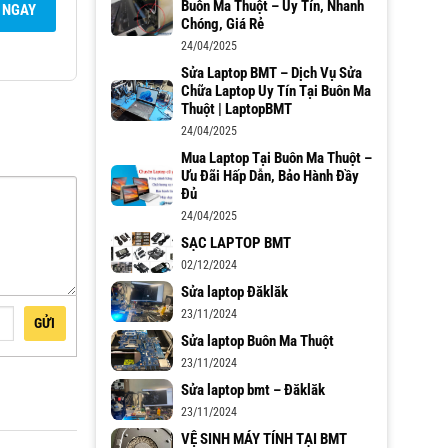
Buôn Ma Thuột – Uy Tín, Nhanh
 NGAY
Chóng, Giá Rẻ
24/04/2025
Sửa Laptop BMT – Dịch Vụ Sửa
Chữa Laptop Uy Tín Tại Buôn Ma
Thuột | LaptopBMT
24/04/2025
Mua Laptop Tại Buôn Ma Thuột –
Ưu Đãi Hấp Dẫn, Bảo Hành Đầy
Đủ
24/04/2025
SẠC LAPTOP BMT
02/12/2024
Sửa laptop Đăklăk
23/11/2024
GỬI
Sửa laptop Buôn Ma Thuột
23/11/2024
Sửa laptop bmt – Đăklăk
23/11/2024
VỆ SINH MÁY TÍNH TẠI BMT