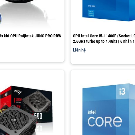
iệt khí CPU Raijintek JUNO PRO RBW
CPU Intel Core i5-11400F (Socket L
2.6GHz turbo up to 4.4Ghz | 6 nhân 1
12MB Cache)
Liên hệ