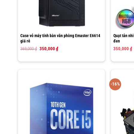
Case vỏ máy tính bàn văn phòng Emaster E6614
Quạt tản nh
giá rẻ
đen
Giá
Giá
369,000
₫
350,000
₫
350,000
₫
gốc
hiện
là:
tại
369,000 ₫.
là:
350,000 ₫.
-16%