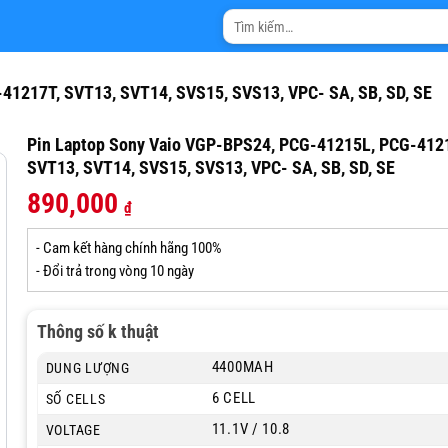
Tìm
kiếm:
41217T, SVT13, SVT14, SVS15, SVS13, VPC- SA, SB, SD, SE
Pin Laptop Sony Vaio VGP-BPS24, PCG-41215L, PCG-412
SVT13, SVT14, SVS15, SVS13, VPC- SA, SB, SD, SE
890,000
₫
- Cam kết hàng chính hãng 100%
- Đổi trả trong vòng 10 ngày
Thông số k thuật
4400MAH
DUNG LƯỢNG
6 CELL
SỐ CELLS
11.1V / 10.8
VOLTAGE