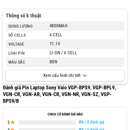
Thông số k thuật
4800MAH
DUNG LƯỢNG
6 CELL
SỐ CELLS
11.1V
VOLTAGE
LI-ON / 6 CELL
LOẠI PIN
ĐEN
MÀU SẮC
Xem cấu hình chi tiết
Đánh giá Pin Laptop Sony Vaio VGP-BPS9, VGP-BPL9,
VGN-CR, VGN-AR, VGN-CR, VGN-NR, VGN-SZ, VGP-
BPS9/B
CHƯA CÓ ĐÁNH GIÁ NÀO
0%
| 0 đánh giá
5
0%
| 0 đánh giá