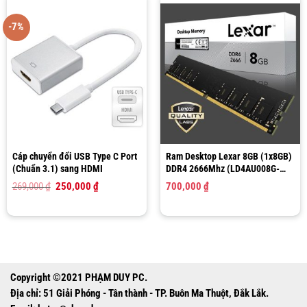
-7%
Cáp chuyển đổi USB Type C Port
Ram Desktop Lexar 8GB (1x8GB)
(Chuẩn 3.1) sang HDMI
DDR4 2666Mhz (LD4AU008G-
R2666G)
Giá
Giá
269,000
₫
250,000
₫
700,000
₫
gốc
hiện
là:
tại
269,000 ₫.
là:
250,000 ₫.
Copyright ©2021 PHẠM DUY PC.
Địa chỉ: 51 Giải Phóng - Tân thành - TP. Buôn Ma Thuột, Đắk Lắk.