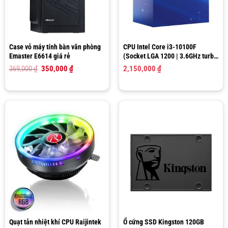
Case vỏ máy tính bàn văn phòng
CPU Intel Core i3-10100F
Emaster E6614 giá rẻ
(Socket LGA 1200 | 3.6GHz turbo
up to 4.3Ghz | 4 nhân 8 luồng |
Giá
Giá
369,000
₫
350,000
₫
2,150,000
₫
6MB Cache)
gốc
hiện
là:
tại
369,000 ₫.
là:
350,000 ₫.
Quạt tản nhiệt khí CPU Raijintek
Ổ cứng SSD Kingston 120GB