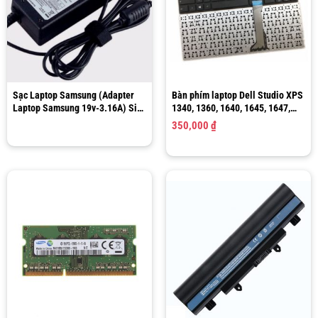
Sạc Laptop Samsung (Adapter
Bàn phím laptop Dell Studio XPS
Laptop Samsung 19v-3.16A) Size
1340, 1360, 1640, 1645, 1647,
5.5 x 3.0mm SADP-90FH B
PP17S, PP35L | Keyboard Dell
350,000
₫
1340