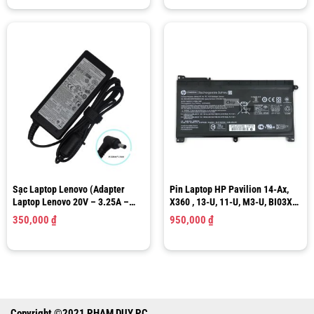
Sạc Laptop Lenovo (Adapter
Pin Laptop HP Pavilion 14-Ax,
Laptop Lenovo 20V – 3.25A –
X360 , 13-U, 11-U, M3-U, BI03XL,
60W) Size 4.0mm x 1.7mm
ON03XL | Battery Laptop HP
350,000
₫
950,000
₫
BI03XL
Copyright ©2021 PHẠM DUY PC.