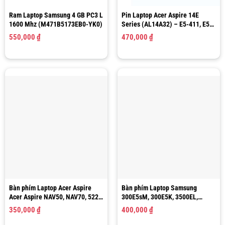
Ram Laptop Samsung 4 GB PC3 L
Pin Laptop Acer Aspire 14E
1600 Mhz (M471B5173EB0-YK0)
Series (AL14A32) – E5-411, E5-
421, E5-471, E5-572G, E5-571,
550,000
₫
470,000
₫
AL14A32 6 Cell Battery
Bàn phím Laptop Acer Aspire
Bàn phím Laptop Samsung
Acer Aspire NAV50, NAV70, 522,
300E5sM, 300E5K, 3500EL,
532, 532H, 533 ( White & Black )
3500EM, 370E5, 370B5J, 35X0AA
350,000
₫
400,000
₫
( Màu Trắng )